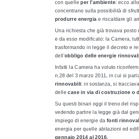
con quelle
per l'ambiente
: ecco all
concentrano sulla possibilità di sfrutt
produrre energia
e riscaldare gli a
Una richiesta che già trovava posto
e da esso modificato: la Camera, tut
trasformando in legge il decreto e 
dell'
obbligo delle energie rinnovabi
Infatti la Camera ha voluto riconferm
n.28 del 3 marzo 2011, in cui si par
rinnovabili
: in sostanza, si tracciava
delle
case in via di costruzione o d
Su questi binari oggi il treno del ri
vedendo partire la legge già dal ge
impiego di energie da
fonti rinnovab
energia per quelle abitazioni ed edifi
gennaio 2014 al 2016
.