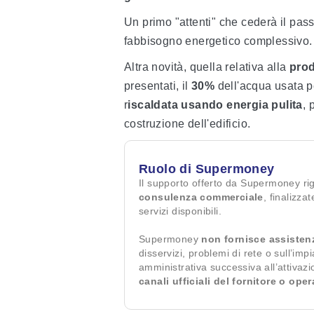
Un primo "attenti" che cederà il pas
fabbisogno energetico complessivo.
Altra novità, quella relativa alla
prod
presentati, il
30%
dell'acqua usata pe
r
iscaldata usando energia pulita
, 
costruzione dell'edificio.
Ruolo di Supermoney
Il supporto offerto da Supermoney ri
consulenza commerciale
, finalizza
servizi disponibili.
Supermoney
non fornisce assisten
disservizi, problemi di rete o sull’imp
amministrativa successiva all’attivaz
canali ufficiali del fornitore o ope