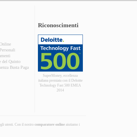
Riconoscimenti
 Online
 Personali
amenti
e del Quinto
 senza Busta Paga
SuperMoney, eccellenza
italiana premiata con il Deloitte
Technology Fast 500 EMEA
2014
egli utenti. Con il nostro
comparatore online
aiutiamo i