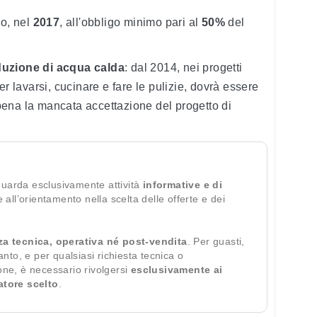
so, nel
2017
, all'obbligo minimo pari al
50%
del
uzione di acqua calda
: dal 2014, nei progetti
r lavarsi, cucinare e fare le pulizie, dovrà essere
pena la mancata accettazione del progetto di
guarda esclusivamente attività
informative e di
te all’orientamento nella scelta delle offerte e dei
za tecnica, operativa né post-vendita
. Per guasti,
ianto, e per qualsiasi richiesta tecnica o
ione, è necessario rivolgersi
esclusivamente ai
ratore scelto
.