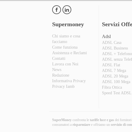
Supermoney
Servizi Offe
Chi siamo e cosa
Adsl
facciamo
ADSL Casa
Come funziona
ADSL Business
Assistenza e Reclami
ADSL + Telefon
Contatti
ADSL senza Tele
Lavora con Noi
ADSL Flat
News
ADSL 7 Mega
Redazione
ADSL 20 Mega
Informativa Privacy
ADSL 100 Mega
Privacy Iamb
Fibra Ottica
Speed Test ADSL
SuperMoney
confronta le
tariffe luce e gas
dei fornitor
consumatori a
risparmiare
e offriamo un
servizio di co