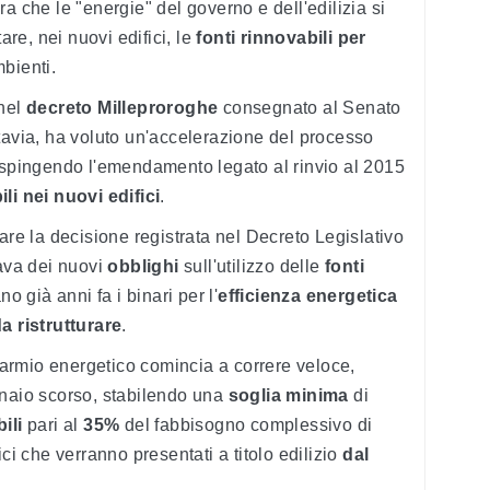
ora che le "energie" del governo e dell'edilizia si
are, nei nuovi edifici, le
fonti rinnovabili per
mbienti.
 nel
decreto Milleproroghe
consegnato al Senato
tavia, ha voluto un'accelerazione del processo
respingendo l'emendamento legato al rinvio al 2015
li nei nuovi edifici
.
are la decisione registrata nel Decreto Legislativo
lava dei nuovi
obblighi
sull'utilizzo delle
fonti
no già anni fa i binari per l'
efficienza energetica
a ristrutturare
.
sparmio energetico comincia a correre veloce,
nnaio scorso, stabilendo una
soglia minima
di
ili
pari al
35%
del fabbisogno complessivo di
ci che verranno presentati a titolo edilizio
dal