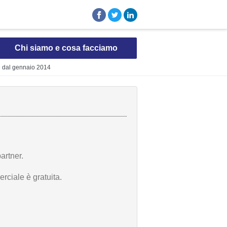
Chi siamo e cosa facciamo
rte dal gennaio 2014
artner.
rciale è gratuita.