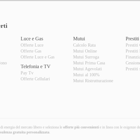
rti
Luce e Gas
Mutui
Prestiti
Offerte Luce
Calcolo Rata
Prestiti
Offerte Gas
Mutui Online
Prestiti
o
Offerte Luce e Gas
Mutui Surroga
Finanzi
fono
Mutui Prima Casa
Cession
Telefonia e TV
Mutui Agevolati
Prestiti
Pay Tv
Mutui al 100%
Offerte Cellulari
Mutui Ristrutturazione
i di energia del mercato libero e seleziona le
offerte più convenienti
e in linea con le esigenze d
nsulenza gratuita
personalizzata
.