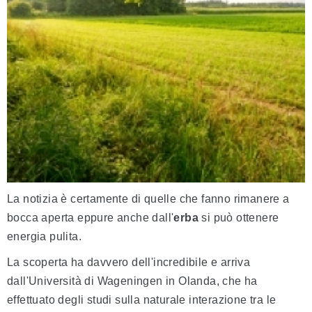
La notizia è certamente di quelle che fanno rimanere a
bocca aperta eppure anche dall'
erba
si può ottenere
energia pulita.
La scoperta ha davvero dell'incredibile e arriva
dall'Università di Wageningen in Olanda, che ha
effettuato degli studi sulla naturale interazione tra le