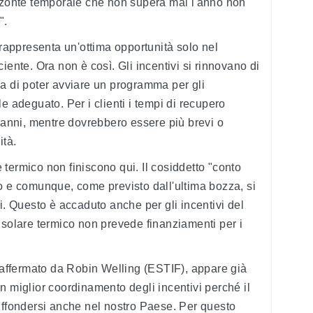
izzonte temporale che non supera mai l'anno non
".
 rappresenta un'ottima opportunità solo nel
iente. Ora non è così. Gli incentivi si rinnovano di
a di poter avviare un programma per gli
e adeguato. Per i clienti i tempi di recupero
0 anni, mentre dovrebbero essere più brevi o
ità.
re termico non finiscono qui. Il cosiddetto "conto
o e comunque, come previsto dall'ultima bozza, si
i. Questo è accaduto anche per gli incentivi del
l solare termico non prevede finanziamenti per i
e affermato da Robin Welling (ESTIF), appare già
n miglior coordinamento degli incentivi perché il
iffondersi anche nel nostro Paese. Per questo