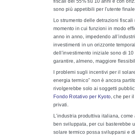
fiscali del 55% su 10 anni e con or
sono più appetibili per l'utente finale
Lo strumento delle detrazioni fiscali
momento in cui funzioni in modo effic
anno in anno, impedendo all'industri
investimenti in un orizzonte temporal
dell'investimento iniziale sono di 1
garantire, almeno, maggiore flessibil
I problemi sugli incentivi per il sola
energia termico" non è ancora partit
rivolgerebbe solo ai soggetti pubblic
Fondo Rotativo per Kyoto
, che per i
privati.
L'industria produttiva italiana, com
ben sviluppata, per cui basterebbe u
solare termico possa svilupparsi e d