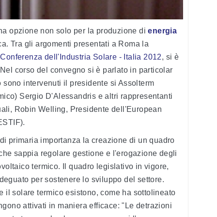
a opzione non solo per la produzione di
energia
ca. Tra gli argomenti presentati a Roma la
a
Conferenza dell'Industria Solare - Italia 2012
, si è
 Nel corso del convegno si è parlato in particolar
 sono intervenuti il presidente si Assolterm
mico) Sergio D'Alessandris e altri rappresentanti
quali, Robin Welling, Presidente dell'European
ESTIF).
e di primaria importanza la creazione di un quadro
 che sappia regolare gestione e l'erogazione degli
oltaico termico. Il quadro legislativo in vigore,
nadeguato per sostenere lo sviluppo del settore.
e il solare termico esistono, come ha sottolineato
gono attivati in maniera efficace: "Le detrazioni