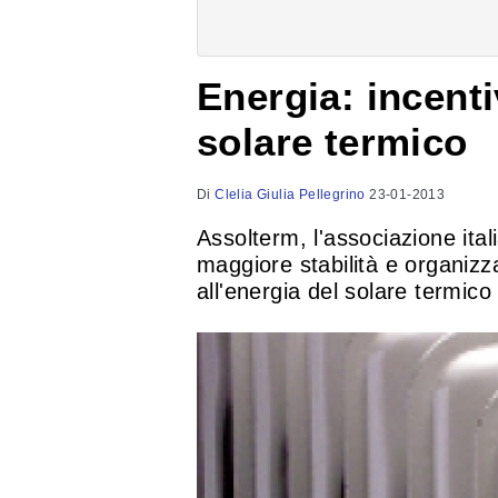
Energia: incentiv
solare termico
Di
Clelia Giulia Pellegrino
23-01-2013
Assolterm, l'associazione ita
maggiore stabilità e organizza
all'energia del solare termico