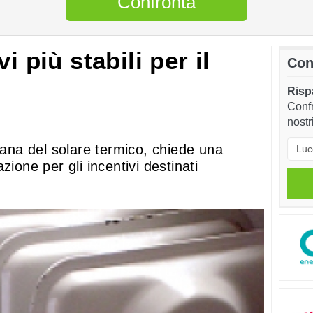
Confronta
i più stabili per il
Con
Rispa
Confr
nostr
liana del solare termico, chiede una
zione per gli incentivi destinati