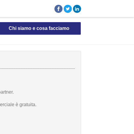
Chi siamo e cosa facciamo
artner.
rciale è gratuita.