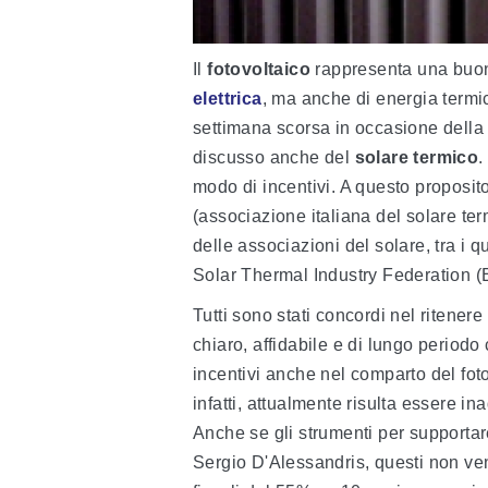
Il
fotovoltaico
rappresenta una buon
elettrica
, ma anche di energia termi
settimana scorsa in occasione dell
discusso anche del
solare termico
.
modo di incentivi. A questo proposito
(associazione italiana del solare ter
delle associazioni del solare, tra i 
Solar Thermal Industry Federation (
Tutti sono stati concordi nel ritener
chiaro, affidabile e di lungo periodo
incentivi anche nel comparto del fotov
infatti, attualmente risulta essere i
Anche se gli strumenti per supportar
Sergio D'Alessandris, questi non ven