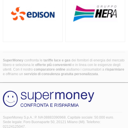
SuperMoney
confronta le
tariffe luce e gas
dei fornitori di energia del mercato
libero e seleziona le
offerte più convenienti
e in linea con le esigenze degli
utenti. Con il nostro
comparatore online
aiutiamo i consumatori a
risparmiare
e offriamo un
servizio di consulenza gratuita
personalizzata
.
SuperMoney S.p.A.: P. IVA 08883390968. Capitale sociale: 50.000 euro.
Sede legale: Foro Buonaparte 50, 20121 Milano (MI). Telefono:
02124125047.