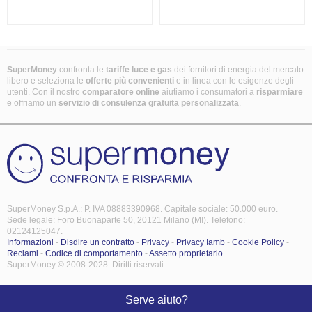
SuperMoney
confronta le
tariffe luce e gas
dei fornitori di energia del mercato
libero e seleziona le
offerte più convenienti
e in linea con le esigenze degli
utenti. Con il nostro
comparatore online
aiutiamo i consumatori a
risparmiare
e offriamo un
servizio di consulenza gratuita
personalizzata
.
SuperMoney S.p.A.: P. IVA 08883390968. Capitale sociale: 50.000 euro.
Sede legale: Foro Buonaparte 50, 20121 Milano (MI). Telefono:
02124125047.
Informazioni
-
Disdire un contratto
-
Privacy
-
Privacy Iamb
-
Cookie Policy
-
Reclami
-
Codice di comportamento
-
Assetto proprietario
SuperMoney © 2008-2028. Diritti riservati.
Serve aiuto?