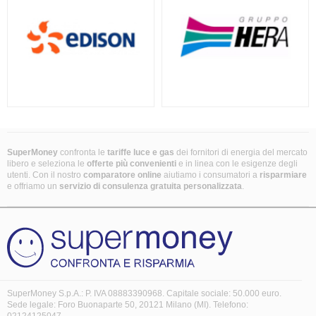
SuperMoney
confronta le
tariffe luce e gas
dei fornitori di energia del mercato
libero e seleziona le
offerte più convenienti
e in linea con le esigenze degli
utenti. Con il nostro
comparatore online
aiutiamo i consumatori a
risparmiare
e offriamo un
servizio di consulenza gratuita
personalizzata
.
SuperMoney S.p.A.: P. IVA 08883390968. Capitale sociale: 50.000 euro.
Sede legale: Foro Buonaparte 50, 20121 Milano (MI). Telefono:
02124125047.