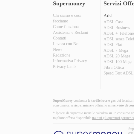
Supermoney
Servizi Offe
Chi siamo e cosa
Adsl
facciamo
ADSL Casa
Come funziona
ADSL Business
Assistenza e Reclami
ADSL + Telefon
Contatti
ADSL senza Tele
Lavora con Noi
ADSL Flat
News
ADSL 7 Mega
Redazione
ADSL 20 Mega
Informativa Privacy
ADSL 100 Mega
Privacy Iamb
Fibra Ottica
Speed Test ADSL
SuperMoney
confronta le
tariffe luce e gas
dei fornitor
consumatori a
risparmiare
e offriamo un
servizio di co
* Ipotesi di risparmio mensile calcolata su un consumo an
migliore offerta disponibile
tra tutti gli operatori partne
Sup
021