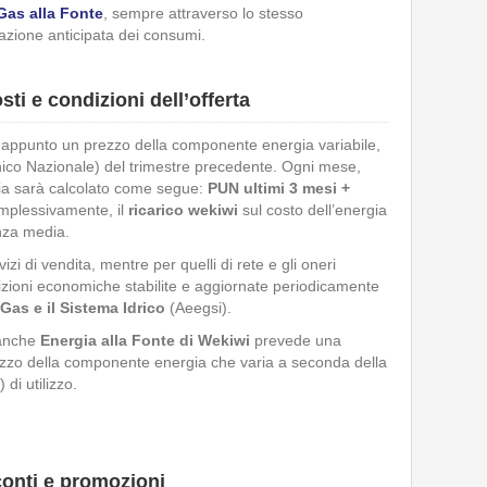
Gas alla Fonte
, sempre attraverso lo stesso
azione anticipata dei consumi.
ti e condizioni dell’offerta
appunto un prezzo della componente energia variabile,
nico Nazionale) del trimestre precedente. Ogni mese,
gia sarà calcolato come segue:
PUN ultimi 3 mesi +
omplessivamente, il
ricarico wekiwi
sul costo dell’energia
nza media.
zi di vendita, mentre per quelli di rete e gli oneri
dizioni economiche stabilite e aggiornate periodicamente
l Gas e il Sistema Idrico
(Aeegsi).
 anche
Energia alla Fonte di Wekiwi
prevede una
 prezzo della componente energia che varia a seconda della
 di utilizzo.
conti e promozioni