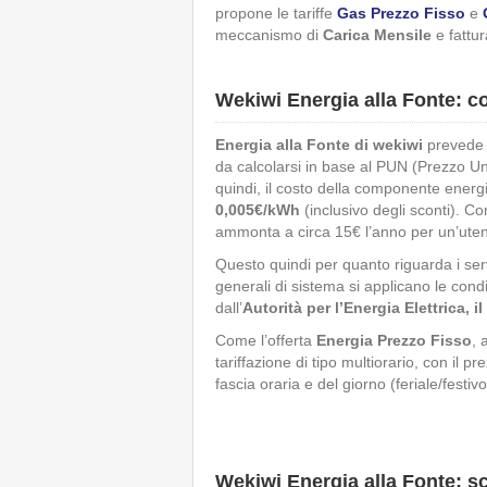
propone le tariffe
Gas Prezzo Fisso
e
meccanismo di
Carica Mensile
e fattur
Wekiwi Energia alla Fonte: cos
Energia alla Fonte di wekiwi
prevede 
da calcolarsi in base al PUN (Prezzo U
quindi, il costo della componente ener
0,005€/kWh
(inclusivo degli sconti). C
ammonta a circa 15€ l’anno per un’ute
Questo quindi per quanto riguarda i servi
generali di sistema si applicano le con
dall’
Autorità per l’Energia Elettrica, i
Come l’offerta
Energia Prezzo Fisso
,
tariffazione di tipo multiorario, con il
fascia oraria e del giorno (feriale/festivo)
Wekiwi Energia alla Fonte: s