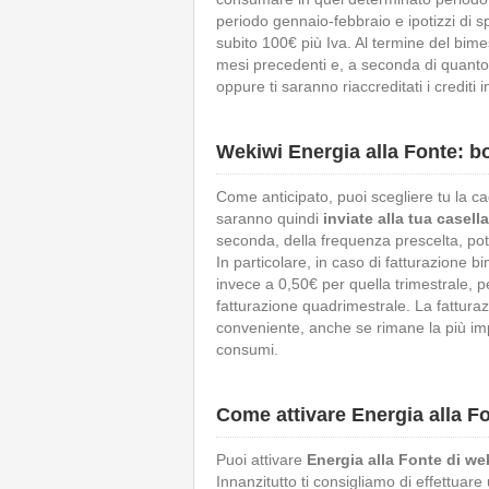
periodo gennaio-febbraio e ipotizzi di 
subito 100€ più Iva. Al termine del bimest
mesi precedenti e, a seconda di quanto
oppure ti saranno riaccreditati i crediti i
Wekiwi Energia alla Fonte: bo
Come anticipato, puoi scegliere tu la ca
saranno quindi
inviate alla tua casell
seconda, della frequenza prescelta, potr
In particolare, in caso di fatturazione 
invece a 0,50€ per quella trimestrale, 
fatturazione quadrimestrale. La fatturaz
conveniente, anche se rimane la più impe
consumi.
Come attivare Energia alla F
Puoi attivare
Energia alla Fonte di we
Innanzitutto ti consigliamo di effettuare