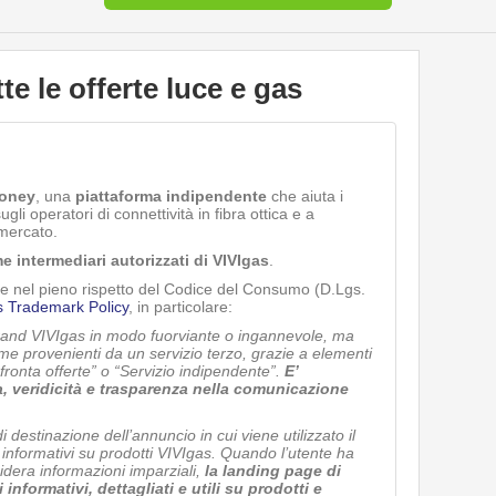
te le offerte luce e gas
oney
, una
piattaforma indipendente
che aiuta i
li operatori di connettività in fibra ottica e a
 mercato.
e intermediari autorizzati di VIVIgas
.
ne nel pieno rispetto del Codice del Consumo (D.Lgs.
 Trademark Policy
, in particolare:
rand VIVIgas in modo fuorviante o ingannevole, ma
me provenienti da un servizio terzo, grazie a elementi
onta offerte” o “Servizio indipendente”.
E’
za, veridicità e trasparenza nella comunicazione
 destinazione dell’annuncio in cui viene utilizzato il
 informativi su prodotti VIVIgas. Quando l’utente ha
desidera informazioni imparziali,
la landing page di
formativi, dettagliati e utili su prodotti e