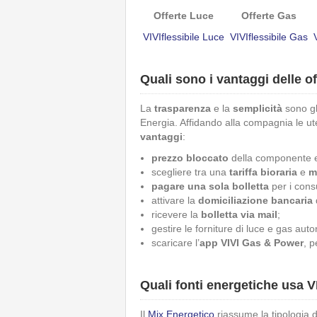
Offerte Luce
Offerte Gas
VIVIflessibile Luce
VIVIflessibile Gas
Quali sono i vantaggi delle o
La
trasparenza
e la
semplicità
sono gl
Energia. Affidando alla compagnia le ut
vantaggi
:
prezzo bloccato
della componente e
scegliere tra una
tariffa bioraria
e
m
pagare una sola bolletta
per i cons
attivare la
domiciliazione bancaria
d
ricevere la
bolletta via mail
;
gestire le forniture di luce e gas au
scaricare l’
app VIVI Gas & Power
, p
Quali fonti energetiche usa 
Il
Mix Energetico
riassume la tipologia 