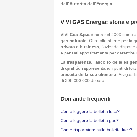
dell’Autorità dell’Energia
.
VIVI GAS Energia: storia e pr
VIVI Gas S.p.a
è nata nel 2003 come az
gas naturale
. Oltre alle offerte per la 
privata e business
, l’azienda dispone
e pensati appositamente per garantire u
La
trasparenza
, l’
ascolto delle esige
di
qualità
, rappresentano i punti di forz
crescita della sua clientela
. Vivigas E
di 308.000.000 di euro.
Domande frequenti
Come leggere la bolletta luce?
Come leggere la bolletta gas?
Come risparmiare sulla bolletta luce?