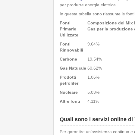
per produrre energia elettrica.
In questa tabella sono riassunte le fon
Fonti
Composizione del Mix E
Primarie
Gas per la produzione d
Utilizzate
Fonti
9.64%
Rinnovabili
Carbone
19.54%
Gas Naturale
60.62%
Prodotti
1.06%
petroliferi
Nucleare
5.03%
Altre fonti
4.11%
Quali sono i servizi online d
Per garantire un’assistenza continua e c