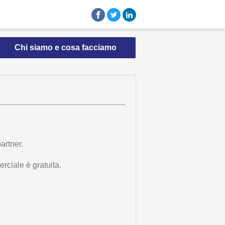
Chi siamo e cosa facciamo
artner.
rciale è gratuita.