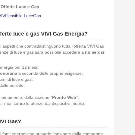
Offerte Luce e Gas
VIVIflessibile LuceGas
fferte luce e gas VIVI Gas Energia?
i aspetti che contraddistinguono tutta l’offerta VIVI Gas
enze di luce e gas sarà possibile accedere a
numerosi
nergia per 12 mesi;
onoraria
a seconda delle proprie esigenze;
umi di luce e gas;
elle bollette;
tonomamente, dalla sezione “
Pronto Web
”;
er monitorare le utenze dai dispositivi mobile.
VIVI Gas?
di fonti energetiche primarie impiegate dalla compagnia