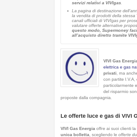
servizi relativi a VIVIgas
.
La pagina di destinazione dell’annu
la vendita di prodotti della stessa
canali ufficiali di VIVIgas per pro
valutare offerte alternative prop
questo modo, Supermoney facil
all’acquisto diretto tramite VIV
VIVI Gas Energia
elettrica e gas na
privati
, ma anch
con partite I.V.A
particolarmente el
del risparmio sono
proposte dalla compagnia.
Le offerte luce e gas di VIVI 
VIVI Gas
Energia
offre ai suoi clienti l
unica bolletta
, scegliendo le
offerte du