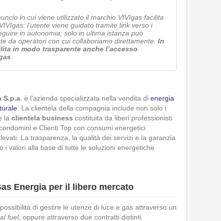
ncio in cui viene utilizzato il marchio VIVIgas facilita
 VIVIgas: l’utente viene guidato tramite link verso i
seguire in autonomia; solo in ultima istanza può
oste da operatori con cui collaboriamo direttamente.
In
ita in modo trasparente anche l’accesso
Igas
.
 S.p.a
. è l’azienda specializzata nella vendita di
energia
turale
. La clientela della compagnia include non solo i
e la
clientela business
costituita da liberi professionisti
, condomini e Clienti Top con consumi energetici
evati. La trasparenza, la qualità dei servizi e la garanzia
 i valori alla base di tutte le soluzioni energetiche
Gas Energia per il libero mercato
a possibilità di gestire le utenze di luce e gas attraverso un
al fuel
, oppure attraverso due contratti distinti.