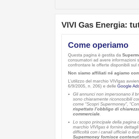
VIVI Gas Energia: tut
Come operiamo
Questa pagina è gestita da
Superm
consumatori ad avere informazioni sug
confrontare le offerte disponibili sul
Non siamo affiliati né agiamo com
L’utilizzo del marchio VIVIgas avvie
6/9/2005, n. 206) e delle
Google Ads
Gli annunci non impersonano il b
sono chiaramente riconoscibili co
come “Scopri Supermoney”, “Confr
rispettato l’obbligo di chiarez
commerciale
.
Lo scopo principale della pagina di
marchio VIVIgas è fornire dettagli
difficoltà con i canali ufficiali o 
Supermoney fornisce contenuti in