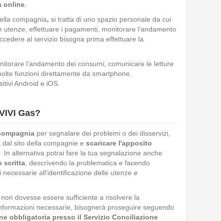
a online
.
i della compagnia
,
si tratta di uno spazio
personale da cui
 le utenze, effettuare i pagamenti, monitorare l’andamento
ccedere al servizio bisogna prima effettuare la
nitorare l’andamento dei consumi, comunicare le letture
molte funzioni direttamente da smartphone.
itivi Android e iOS.
 VIVI Gas?
 compagnia
per segnalare dei problemi o dei disservizi,
a
dal sito della compagnie e
scaricare l'apposito
 In alternativa potrai fare la tua segnalazione anche
 scritta
, descrivendo la problematica e facendo
i necessarie all’identificazione delle utenze e
 non dovesse essere sufficiente a risolvere la
informazioni necessarie, bisognerà proseguire seguendo
ne obbligatoria presso il Servizio Conciliazione