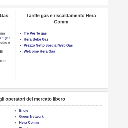
Gas:
Tariffe gas e riscaldamento Hera
Comm
omm
Tre Per Te gas
a
e
gas
Hera Bebè Gas
medie e
Prezzo Netto Special Web Gas
Welcome Hera Gas
li
nche
 gli operatori del mercato libero
Engie
Green Network
Hera Comm