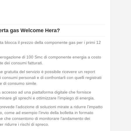
fferta gas Welcome Hera?
erta blocca il prezzo della componente gas per i primi 12
ll’erogazione di 100 Smc di componente energia a costo
e dei consumi fatturati.
one gratuita del servizio è possibile ricevere un report
 consumi personali e di confrontarli con quelli registrati
le di consumo simile.
ha accesso ad una piattaforma digitale che fornisce
minare gli sprechi e ottimizzare l’impiego di energia.
a prevede l’adozione di soluzioni mirate a ridurre l’impatto
o, come ad esempio l’invio della bolletta in formato
nline che consentono di monitorare l’andamento dei
 ridurre i rischi di spreco.