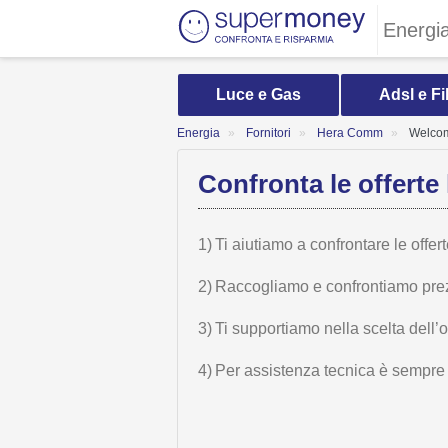
Energi
Luce e Gas
Adsl e Fi
Energia
Fornitori
Hera Comm
Welco
Confronta le offerte 
1)
Ti aiutiamo a confrontare le offer
2)
Raccogliamo e confrontiamo prezzi,
3)
Ti supportiamo nella scelta dell’
4)
Per assistenza tecnica è sempre n