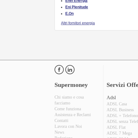
Enel Energia
Eni Plenitude
E.On
Altri fornitori energia
Supermoney
Servizi Offe
Chi siamo e cosa
Adsl
facciamo
ADSL Casa
Come funziona
ADSL Business
Assistenza e Reclami
ADSL + Telefon
Contatti
ADSL senza Tele
Lavora con Noi
ADSL Flat
News
ADSL 7 Mega