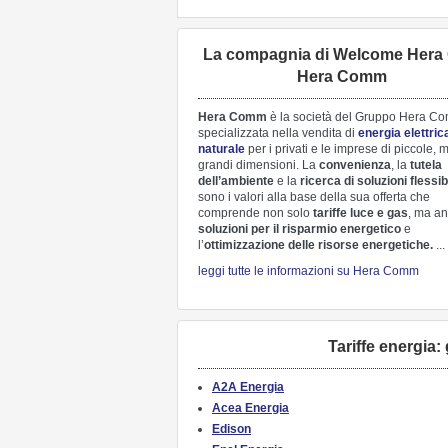
La compagnia di Welcome Hera 
Hera Comm
Hera Comm
è la società del Gruppo Hera C
specializzata nella vendita di
energia elettric
naturale
per i privati e le imprese di piccole, 
grandi dimensioni. La
convenienza
, la
tutela
dell’ambiente
e la
ricerca di soluzioni flessibi
sono i valori alla base della sua offerta che
comprende non solo
tariffe luce e gas
, ma a
soluzioni per il risparmio energetico
e
l’
ottimizzazione delle risorse energetiche.
...
leggi tutte le informazioni su Hera Comm
Tariffe energia:
A2A Energia
Acea Energia
Edison