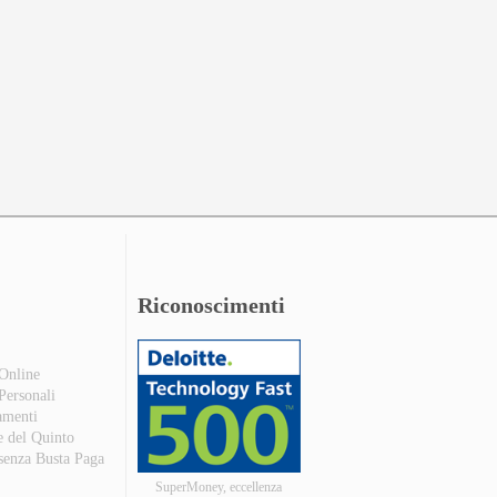
Riconoscimenti
 Online
 Personali
amenti
e del Quinto
 senza Busta Paga
SuperMoney, eccellenza