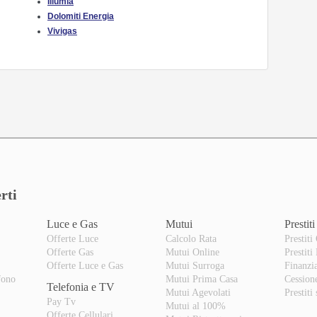
Illumia
Dolomiti Energia
Vivigas
rti
Luce e Gas
Mutui
Prestiti
Offerte Luce
Calcolo Rata
Prestiti
Offerte Gas
Mutui Online
Prestiti
o
Offerte Luce e Gas
Mutui Surroga
Finanzi
fono
Mutui Prima Casa
Cession
Telefonia e TV
Mutui Agevolati
Prestiti
Pay Tv
Mutui al 100%
Offerte Cellulari