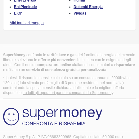
Enel Energia
Illumia
Eni Plenitude
Dolomiti Energia
E.On
Vivigas
Altri fornitori energia
SuperMoney
confronta le
tariffe luce e gas
dei fornitori di energia del mercato
libero e seleziona le
offerte più convenienti
e in linea con le esigenze degli
utenti. Con il nostro
comparatore online
aiutiamo i consumatori a
risparmiare
e offriamo un
servizio di consulenza gratuita
personalizzata
.
* Ipotesi di risparmio mensile calcolata su un consumo annuo di 2000Kwh e
130smc (dato stimato per famiglia di 3 persone residente nel nord Italia)
confrontando la spesa mensile dichiarata dall'utente e la migliore offerta
disponibile
tra tutti gli operatori partner comparati da Supermoney
.
SuperMoney S.p.A.: P. IVA 08883390968. Capitale sociale: 50.000 euro.