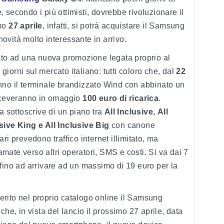
 secondo i più ottimisti, dovrebbe rivoluzionare il
imo
27 aprile
, infatti, si potrà acquistare il Samsung
ovità molto interessante in arrivo.
sato ad una nuova promozione legata proprio al
 giorni sul mercato italiano: tutti coloro che, dal
22
nno il terminale brandizzato Wind con abbinato un
ceveranno in omaggio
100 euro di ricarica
.
a sottoscrive di un piano tra
All Inclusive,
All
sive King e All Inclusive Big
con canone
fari prevedono traffico internet illimitato, ma
iamate verso altri operatori, SMS e costi. Si va dai 7
fino ad arrivare ad un massimo di 19 euro per la
rito nel proprio catalogo online il Samsung
che, in vista del lancio il prossimo 27 aprile, data