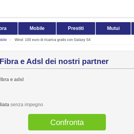
bra
Mobile
Prestiti
Mutui
bile
Wind: 100 euro di ricarica gratis con Galaxy S4
Fibra e Adsl dei nostri partner
fibra e adsl
iata
senza impegno
Confronta