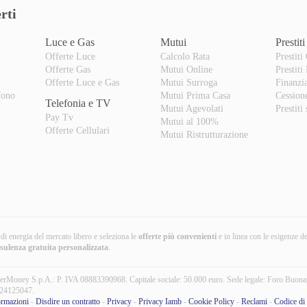
rti
Luce e Gas
Mutui
Prestiti
Offerte Luce
Calcolo Rata
Prestiti
Offerte Gas
Mutui Online
Prestiti
o
Offerte Luce e Gas
Mutui Surroga
Finanzi
fono
Mutui Prima Casa
Cession
Telefonia e TV
Mutui Agevolati
Prestiti
Pay Tv
Mutui al 100%
Offerte Cellulari
Mutui Ristrutturazione
i di energia del mercato libero e seleziona le
offerte più convenienti
e in linea con le esigenze d
nsulenza gratuita
personalizzata
.
erMoney S.p.A.: P. IVA 08883390968. Capitale sociale: 50.000 euro. Sede legale: Foro Buona
24125047.
ormazioni
-
Disdire un contratto
-
Privacy
-
Privacy Iamb
-
Cookie Policy
-
Reclami
-
Codice di