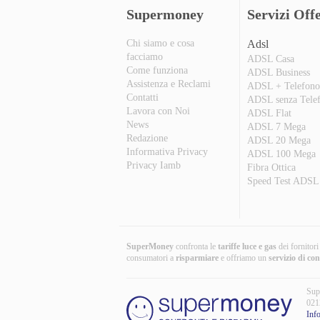
Supermoney
Servizi Offe
Chi siamo e cosa
Adsl
facciamo
ADSL Casa
Come funziona
ADSL Business
Assistenza e Reclami
ADSL + Telefon
Contatti
ADSL senza Tele
Lavora con Noi
ADSL Flat
News
ADSL 7 Mega
Redazione
ADSL 20 Mega
Informativa Privacy
ADSL 100 Mega
Privacy Iamb
Fibra Ottica
Speed Test ADSL
SuperMoney
confronta le
tariffe luce e gas
dei fornitor
consumatori a
risparmiare
e offriamo un
servizio di co
Sup
021
Inf