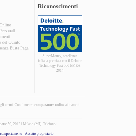
Riconoscimenti
 Online
 Personali
amenti
e del Quinto
 senza Busta Paga
SuperMoney, eccellenza
italiana premiata con il Deloitte
Technology Fast 500 EMEA
2014
egli utenti. Con il nostro
comparatore online
aiutiamo i
parte 50, 20121 Milano (MI). Telefono:
 comportamento
-
Assetto proprietario