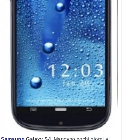
o
Samsung
Galaxy S4
. Mancano pochi giorni al