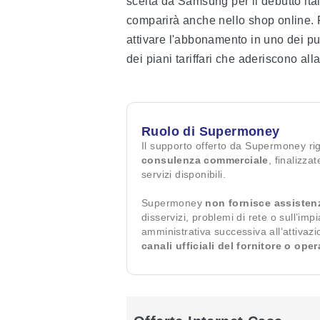
scelta da Samsung per il debutto it
comparirà anche nello shop online.
attivare l'abbonamento in uno dei pun
dei piani tariffari che aderiscono al
Ruolo di Supermoney
Il supporto offerto da Supermoney ri
consulenza commerciale
, finalizza
servizi disponibili.
Supermoney
non fornisce assisten
disservizi, problemi di rete o sull’imp
amministrativa successiva all’attivaz
canali ufficiali del fornitore o ope