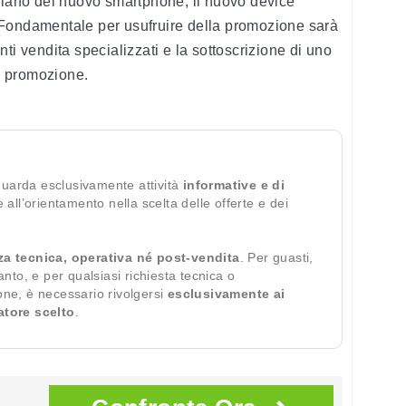
aliano del nuovo smartphone, il nuovo device
 Fondamentale per usufruire della promozione sarà
ti vendita specializzati e la sottoscrizione di uno
la promozione.
guarda esclusivamente attività
informative e di
te all’orientamento nella scelta delle offerte e dei
za tecnica, operativa né post-vendita
. Per guasti,
ianto, e per qualsiasi richiesta tecnica o
ione, è necessario rivolgersi
esclusivamente ai
ratore scelto
.