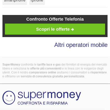
smartphone
iphone
Confronto Offerte Telefonia
Scopri le offerte
Altri operatori mobile
SuperMoney
confronta le
tariffe luce e gas
dei fornitori di energia del mercato
libero e seleziona le
offerte più convenienti
e in linea con le esigenze degli
utenti. Con il nostro
comparatore online
aiutiamo i consumatori a
risparmiare
e offriamo un
servizio di consulenza gratuita
personalizzata
.