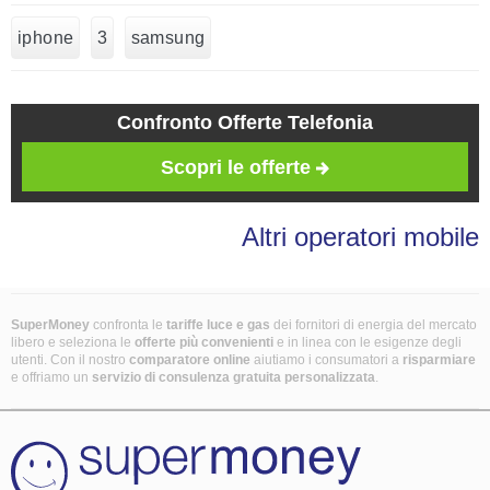
iphone
3
samsung
Confronto Offerte Telefonia
Scopri le offerte
Altri operatori mobile
SuperMoney
confronta le
tariffe luce e gas
dei fornitori di energia del mercato
libero e seleziona le
offerte più convenienti
e in linea con le esigenze degli
utenti. Con il nostro
comparatore online
aiutiamo i consumatori a
risparmiare
e offriamo un
servizio di consulenza gratuita
personalizzata
.