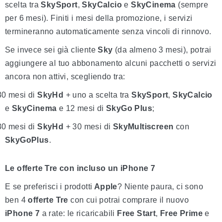
scelta tra
SkySport
,
SkyCalcio
e
SkyCinema
(sempre
per 6 mesi). Finiti i mesi della promozione, i servizi
termineranno automaticamente senza vincoli di rinnovo.
Se invece sei già cliente
Sky
(da almeno 3 mesi), potrai
aggiungere al tuo abbonamento alcuni pacchetti o servizi
ancora non attivi, scegliendo tra:
30 mesi di
SkyHd
+ uno a scelta tra
SkySport
,
SkyCalcio
e
SkyCinema
e 12 mesi di
SkyGo Plus
;
30 mesi di
SkyHd
+ 30 mesi di
SkyMultiscreen
con
SkyGoPlus
.
Le offerte Tre con incluso un iPhone 7
E se preferisci i prodotti
Apple
? Niente paura, ci sono
ben 4
offerte Tre
con cui potrai comprare il nuovo
iPhone 7
a rate: le ricaricabili
Free Start
,
Free Prime
e