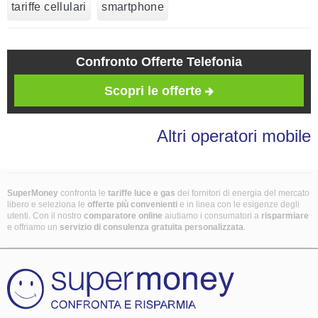
tariffe cellulari
smartphone
Confronto Offerte Telefonia
Scopri le offerte
Altri operatori mobile
SuperMoney
confronta le
tariffe luce e gas
dei fornitori di energia del mercato
libero e seleziona le
offerte più convenienti
e in linea con le esigenze degli
utenti. Con il nostro
comparatore online
aiutiamo i consumatori a
risparmiare
e offriamo un
servizio di consulenza gratuita
personalizzata
.