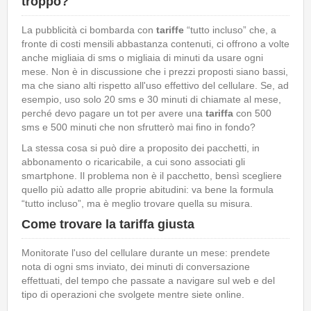
troppo?
La pubblicità ci bombarda con
tariffe
“tutto incluso” che, a
fronte di costi mensili abbastanza contenuti, ci offrono a volte
anche migliaia di sms o migliaia di minuti da usare ogni
mese. Non è in discussione che i prezzi proposti siano bassi,
ma che siano alti rispetto all'uso effettivo del cellulare. Se, ad
esempio, uso solo 20 sms e 30 minuti di chiamate al mese,
perché devo pagare un tot per avere una
tariffa
con 500
sms e 500 minuti che non sfrutterò mai fino in fondo?
La stessa cosa si può dire a proposito dei pacchetti, in
abbonamento o ricaricabile, a cui sono associati gli
smartphone. Il problema non è il pacchetto, bensì scegliere
quello più adatto alle proprie abitudini: va bene la formula
“tutto incluso”, ma è meglio trovare quella su misura.
Come trovare la tariffa giusta
Monitorate l'uso del cellulare durante un mese: prendete
nota di ogni sms inviato, dei minuti di conversazione
effettuati, del tempo che passate a navigare sul web e del
tipo di operazioni che svolgete mentre siete online.