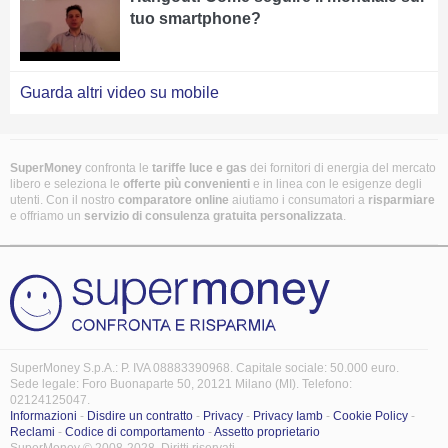
tuo smartphone?
Guarda altri video su mobile
SuperMoney
confronta le
tariffe luce e gas
dei fornitori di energia del mercato
libero e seleziona le
offerte più convenienti
e in linea con le esigenze degli
utenti. Con il nostro
comparatore online
aiutiamo i consumatori a
risparmiare
e offriamo un
servizio di consulenza gratuita
personalizzata
.
SuperMoney S.p.A.: P. IVA 08883390968. Capitale sociale: 50.000 euro.
Sede legale: Foro Buonaparte 50, 20121 Milano (MI). Telefono:
02124125047.
Informazioni
-
Disdire un contratto
-
Privacy
-
Privacy Iamb
-
Cookie Policy
-
Reclami
-
Codice di comportamento
-
Assetto proprietario