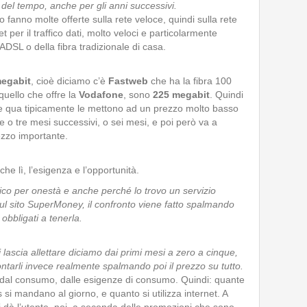
o del tempo, anche per gli anni successivi.
nno molte offerte sulla rete veloce, quindi sulla rete
et per il traffico dati, molto veloci e particolarmente
ADSL o della fibra tradizionale di casa.
egabit
, cioè diciamo c’è
Fastweb
che ha la fibra 100
quello che offre la
Vodafone
, sono
225 megabit
. Quindi
te qua tipicamente le mettono ad un prezzo molto basso
ue o tre mesi successivi, o sei mesi, e poi però va a
ezzo importante.
che lì, l’esigenza e l’opportunità.
ico per onestà e anche perché lo trovo un servizio
sul sito SuperMoney, il confronto viene fatto spalmando
 obbligati a tenerla.
i lascia allettare diciamo dai primi mesi a zero a cinque,
ontarli invece realmente spalmando poi il prezzo su tutto.
dal consumo, dalle esigenze di consumo. Quindi: quante
 si mandano al giorno, e quanto si utilizza internet. A