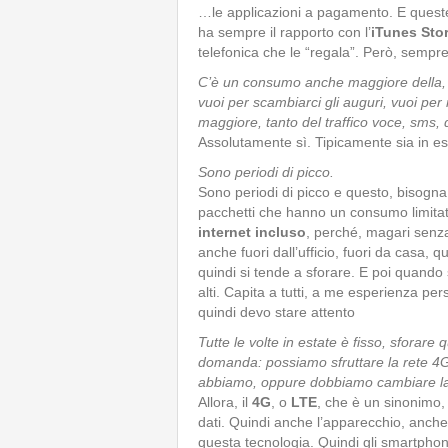
…le applicazioni a pagamento. E queste
ha sempre il rapporto con l’
iTunes Sto
telefonica che le “regala”. Però, sempre
C’è un consumo anche maggiore della, lo
vuoi per scambiarci gli auguri, vuoi per 
maggiore, tanto del traffico voce, sms, 
Assolutamente sì. Tipicamente sia in esta
Sono periodi di picco.
Sono periodi di picco e questo, bisogna s
pacchetti che hanno un consumo limitato, 
internet incluso
, perché, magari senza
anche fuori dall’ufficio, fuori da casa, qu
quindi si tende a sforare. E poi quando 
alti. Capita a tutti, a me esperienza pe
quindi devo stare attento
Tutte le volte in estate è fisso, sforare
domanda: possiamo sfruttare la rete 4G
abbiamo, oppure dobbiamo cambiare la si
Allora, il
4G
, o
LTE
, che è un sinonimo,
dati. Quindi anche l’apparecchio, anch
questa tecnologia. Quindi gli smartphon