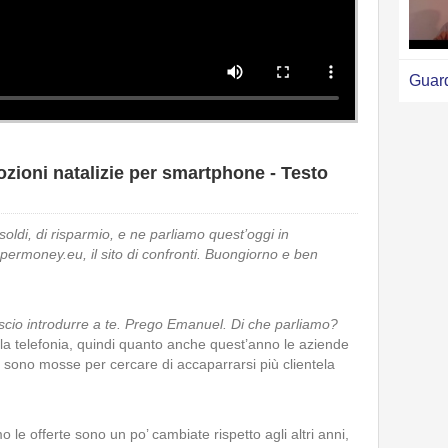
Guard
ozioni natalizie per smartphone - Testo
oldi, di risparmio, e ne parliamo quest’oggi in
permoney.eu
, il sito di confronti. Buongiorno e ben
lascio introdurre a te. Prego Emanuel. Di che parliamo?
 la telefonia, quindi quanto anche quest’anno le aziende
 si sono mosse per cercare di accaparrarsi più clientela
 le offerte sono un po’ cambiate rispetto agli altri anni,