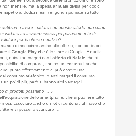
i dà l’utente, noi, a seconda delle promozioni che sono
 non mensile, ma la spesa annuale divisa per dodici.
te rispetto ai dodici mesi, vengono spalmate su tutto
e dobbiamo avere: badare che queste offerte non siano
 poi vadano ad incidere invece più pesantemente di
valutare per le offerte natalizie?
cando di associare anche alle offerte, non so, buoni
ure il
Google Play
che è lo store di Google. E quelle
nti, quindi se magari con l’
offerta di Natale
che si
possibilità di comprare, non so, tot contenuti anche
a quel punto effettivamente ci può essere una
dal consumo telefonico, o anzi magari il consumo
ga un po’ di più, però si hanno altri vantaggi.
ipo di prodotti possiamo … ?
e all’acquisizione dello smartphone, che si può fare tutto
30 mesi, associare anche un tot di contenuti al mese che
s Store
si possono scaricare …