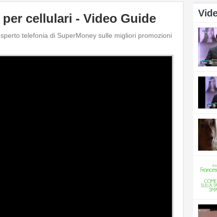
Vid
 per cellulari - Video Guide
esperto telefonia di SuperMoney sulle migliori promozioni