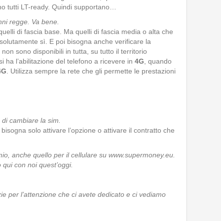
ono tutti LT-ready. Quindi supportano…
nni regge. Va bene.
uelli di fascia base. Ma quelli di fascia media o alta che
assolutamente sì. E poi bisogna anche verificare la
non sono disponibili in tutta, su tutto il territorio
i ha l’abilitazione del telefono a ricevere in
4G
, quando
4G
. Utilizza sempre la rete che gli permette le prestazioni
 di cambiare la sim.
bisogna solo attivare l’opzione o attivare il contratto che
io, anche quello per il cellulare su
www.supermoney.eu
.
 qui con noi quest’oggi.
e per l’attenzione che ci avete dedicato e ci vediamo