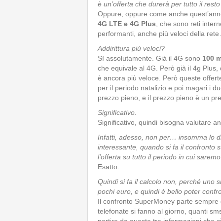
è un’offerta che durerà per tutto il rest
Oppure, oppure come anche quest’anno fa
4G LTE e 4G Plus
, che sono reti intern
performanti, anche più veloci della rete 
Addirittura più veloci?
Sì assolutamente. Già il 4G sono
100 m
che equivale al 4G. Però già il 4g Plus, 
è ancora più veloce. Però queste offer
per il periodo natalizio e poi magari i d
prezzo pieno, e il prezzo pieno è un pr
Significativo.
Significativo, quindi bisogna valutare an
Infatti, adesso, non per… insomma lo d
interessante, quando si fa il confronto 
l’offerta su tutto il periodo in cui saremo
Esatto.
Quindi si fa il calcolo non, perché uno s
pochi euro, e quindi è bello poter confr
Il confronto SuperMoney parte sempre 
telefonate si fanno al giorno, quanti sms