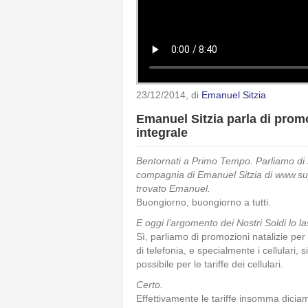
23/12/2014
, di
Emanuel Sitzia
Emanuel Sitzia parla di prom
integrale
Bentornati a Primo Tempo. Parliamo di s
compagnia di Emanuel Sitzia di
www.su
trovato Emanuel.
Buongiorno, buongiorno a tutti.
E oggi l’argomento dei Nostri Soldi lo 
Sì, parliamo di promozioni natalizie per
di telefonia, e specialmente i cellulari,
possibile per le tariffe dei cellulari.
Certo.
Effettivamente le tariffe insomma diciamo