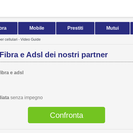
bra
Mobile
Prestiti
Mutui
er cellulari - Video Guide
Fibra e Adsl dei nostri partner
fibra e adsl
iata
senza impegno
Confronta