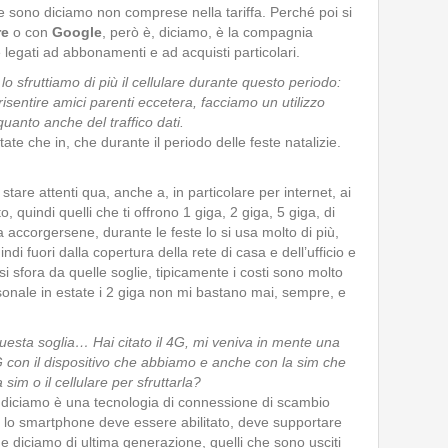
 sono diciamo non comprese nella tariffa. Perché poi si
re
o con
Google
, però è, diciamo, è la compagnia
 legati ad abbonamenti e ad acquisti particolari.
 sfruttiamo di più il cellulare durante questo periodo:
risentire amici parenti eccetera, facciamo un utilizzo
quanto anche del traffico dati.
te che in, che durante il periodo delle feste natalizie.
tare attenti qua, anche a, in particolare per internet, ai
quindi quelli che ti offrono 1 giga, 2 giga, 5 giga, di
 accorgersene, durante le feste lo si usa molto di più,
indi fuori dalla copertura della rete di casa e dell’ufficio e
si sfora da quelle soglie, tipicamente i costi sono molto
rsonale in estate i 2 giga non mi bastano mai, sempre, e
 questa soglia… Hai citato il 4G, mi veniva in mente una
 con il dispositivo che abbiamo e anche con la sim che
m o il cellulare per sfruttarla?
 diciamo è una tecnologia di connessione di scambio
e lo smartphone deve essere abilitato, deve supportare
e diciamo di ultima generazione, quelli che sono usciti