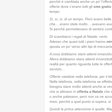
perché è cambiata anche un po’ l’offerta
offerte dove c’erano tutti gli
sms gratis
tempo
Sì, sì, sì, di un tempo. Però erano belle
che….erano state molto….avevano avu
Sì perché permettevano di sentirsi cont
Di scambiarsi i regali di Natale, certo.
Adesso che quasi tutti i piani hanno
min
sposta un po’ verso altri tipi di meccani
A cosa dobbiamo stare attenti innanzitut
Allora dobbiamo stare attenti innanzitutt
realtà per quanto riguarda tutte le offer
servizio…
Offerte natalizie nella telefonia, per il t
Nella telefonia, nella telefonia se effet
bisogna stare molto attenti anche ai vinc
che si attivano in
offerta a Natale
che s
o anche palesano, però non ce ne acco
mesi, perché a quel punto si supera, si 
Quindi la prima attenzione è quella. Mag