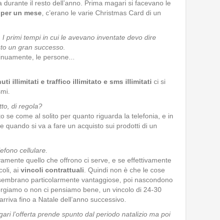
 durante il resto dell’anno. Prima magari si facevano le
 per un mese
, c’erano le varie Christmas Card di un
. I primi tempi in cui le avevano inventate devo dire
to un gran successo.
inuamente, le persone...
uti illimitati e traffico illimitato e sms illimitati
ci si
smi.
to, di regola?
o se come al solito per quanto riguarda la telefonia, e in
te quando si va a fare un acquisto sui prodotti di un
elefono cellulare.
tivamente quello che offrono ci serve, e se effettivamente
oli, ai
vincoli contrattuali
. Quindi non è che le cose
embrano particolarmente vantaggiose, poi nascondono
rgiamo o non ci pensiamo bene, un vincolo di 24-30
arriva fino a Natale dell’anno successivo.
ari l’offerta prende spunto dal periodo natalizio ma poi