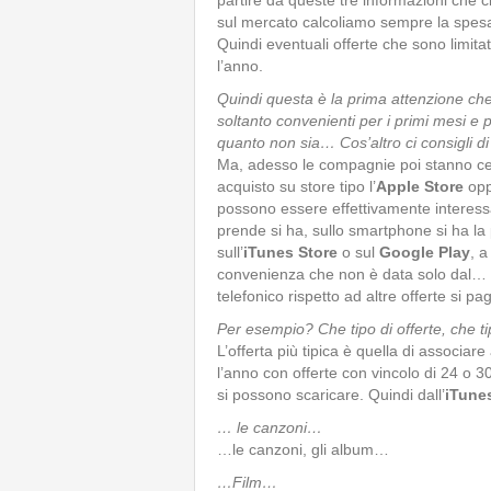
partire da queste tre informazioni che c
sul mercato calcoliamo sempre la spesa
Quindi eventuali offerte che sono limita
l’anno.
Quindi questa è la prima attenzione ch
soltanto convenienti per i primi mesi e
quanto non sia… Cos’altro ci consigli di 
Ma, adesso le compagnie poi stanno cer
acquisto su store tipo l’
Apple Store
opp
possono essere effettivamente interessa
prende si ha, sullo smartphone si ha la 
sull’
iTunes Store
o sul
Google Play
, 
convenienza che non è data solo dal… 
telefonico rispetto ad altre offerte si pa
Per esempio? Che tipo di offerte, che t
L’offerta più tipica è quella di associar
l’anno con offerte con vincolo di 24 o 
si possono scaricare. Quindi dall’
iTune
… le canzoni…
…le canzoni, gli album…
…Film…