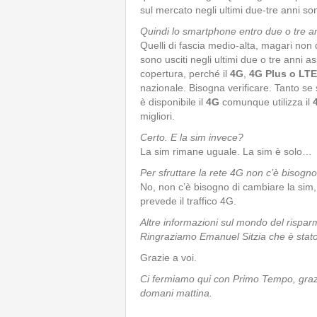
sul mercato negli ultimi due-tre anni s
Quindi lo smartphone entro due o tre a
Quelli di fascia medio-alta, magari non q
sono usciti negli ultimi due o tre anni 
copertura, perché il
4G
,
4G Plus o LTE
nazionale. Bisogna verificare. Tanto se s
è disponibile il
4G
comunque utilizza il
migliori.
Certo. E la sim invece?
La sim rimane uguale. La sim è solo…
Per sfruttare la rete 4G non c’è bisogno
No, non c’è bisogno di cambiare la sim, 
prevede il traffico 4G.
Altre informazioni sul mondo del risparm
Ringraziamo Emanuel Sitzia che è stato
Grazie a voi.
Ci fermiamo qui con Primo Tempo, grazi
domani mattina.