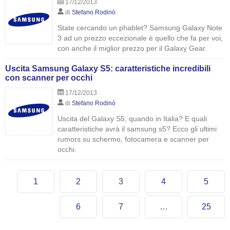
17/12/2013
di
Stefano Rodinò
State cercando un phablet? Samsung Galaxy Note
3 ad un prezzo eccezionale è quello che fa per voi,
con anche il miglior prezzo per il Galaxy Gear.
Uscita Samsung Galaxy S5: caratteristiche incredibili
con scanner per occhi
17/12/2013
di
Stefano Rodinò
Uscita del Galaxy S5, quando in Italia? E quali
caratteristiche avrà il samsung s5? Ecco gli ultimi
rumors su schermo, fotocamera e scanner per
occhi.
1
2
3
4
5
6
7
…
25