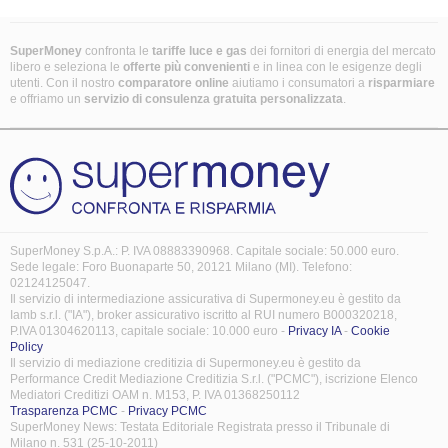
SuperMoney
confronta le
tariffe luce e gas
dei fornitori di energia del mercato
libero e seleziona le
offerte più convenienti
e in linea con le esigenze degli
utenti. Con il nostro
comparatore online
aiutiamo i consumatori a
risparmiare
e offriamo un
servizio di consulenza gratuita
personalizzata
.
SuperMoney S.p.A.: P. IVA 08883390968. Capitale sociale: 50.000 euro.
Sede legale: Foro Buonaparte 50, 20121 Milano (MI). Telefono:
02124125047.
Il servizio di intermediazione assicurativa di Supermoney.eu è gestito da
Iamb s.r.l. ("IA"), broker assicurativo iscritto al RUI numero B000320218,
P.IVA 01304620113, capitale sociale: 10.000 euro -
Privacy IA
-
Cookie
Policy
Il servizio di mediazione creditizia di Supermoney.eu è gestito da
Performance Credit Mediazione Creditizia S.r.l. ("PCMC"), iscrizione Elenco
Mediatori Creditizi OAM n. M153, P. IVA 01368250112
Trasparenza PCMC
-
Privacy PCMC
SuperMoney News: Testata Editoriale Registrata presso il Tribunale di
Milano n. 531 (25-10-2011)