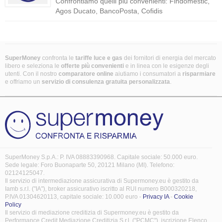
Confrontiamo quelli più convenienti: Findomestic,
Agos Ducato, BancoPosta, Cofidis
SuperMoney
confronta le
tariffe luce e gas
dei fornitori di energia del mercato
libero e seleziona le
offerte più convenienti
e in linea con le esigenze degli
utenti. Con il nostro
comparatore online
aiutiamo i consumatori a
risparmiare
e offriamo un
servizio di consulenza gratuita
personalizzata
.
SuperMoney S.p.A.: P. IVA 08883390968. Capitale sociale: 50.000 euro.
Sede legale: Foro Buonaparte 50, 20121 Milano (MI). Telefono:
02124125047.
Il servizio di intermediazione assicurativa di Supermoney.eu è gestito da
Iamb s.r.l. ("IA"), broker assicurativo iscritto al RUI numero B000320218,
P.IVA 01304620113, capitale sociale: 10.000 euro -
Privacy IA
-
Cookie
Policy
Il servizio di mediazione creditizia di Supermoney.eu è gestito da
Performance Credit Mediazione Creditizia S.r.l. ("PCMC"), iscrizione Elenco