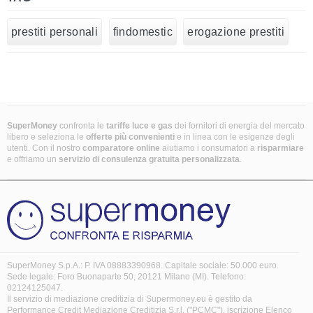
prestiti personali
findomestic
erogazione prestiti
SuperMoney
confronta le
tariffe luce e gas
dei fornitori di energia del mercato
libero e seleziona le
offerte più convenienti
e in linea con le esigenze degli
utenti. Con il nostro
comparatore online
aiutiamo i consumatori a
risparmiare
e offriamo un
servizio di consulenza gratuita
personalizzata
.
SuperMoney S.p.A.: P. IVA 08883390968. Capitale sociale: 50.000 euro.
Sede legale: Foro Buonaparte 50, 20121 Milano (MI). Telefono:
02124125047.
Il servizio di mediazione creditizia di Supermoney.eu è gestito da
Performance Credit Mediazione Creditizia S.r.l. ("PCMC"), iscrizione Elenco