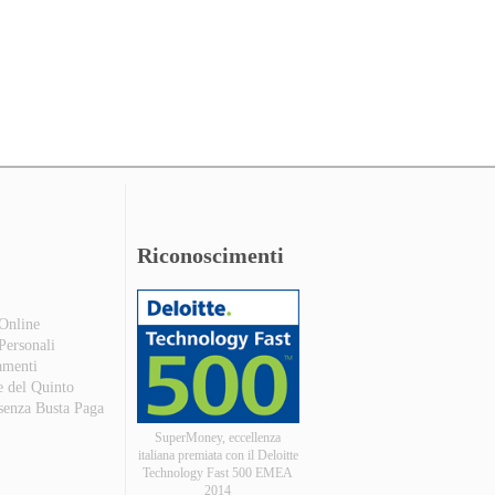
Riconoscimenti
 Online
 Personali
amenti
e del Quinto
 senza Busta Paga
SuperMoney, eccellenza
italiana premiata con il Deloitte
Technology Fast 500 EMEA
2014