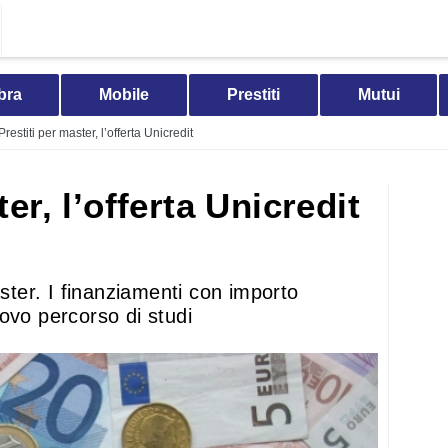
bra
Mobile
Prestiti
Mutui
Prestiti per master, l’offerta Unicredit
er, l’offerta Unicredit
aster. I finanziamenti con importo
ovo percorso di studi