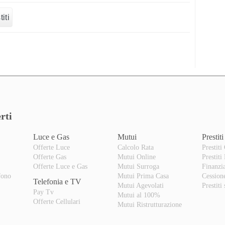
iti
rti
Luce e Gas
Mutui
Prestiti
Offerte Luce
Calcolo Rata
Prestiti
Offerte Gas
Mutui Online
Prestiti
o
Offerte Luce e Gas
Mutui Surroga
Finanzi
fono
Mutui Prima Casa
Cession
Telefonia e TV
Mutui Agevolati
Prestiti
Pay Tv
Mutui al 100%
Offerte Cellulari
Mutui Ristrutturazione