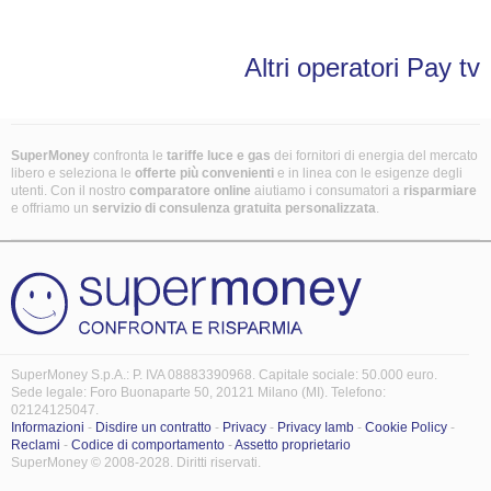
Altri operatori Pay tv
SuperMoney
confronta le
tariffe luce e gas
dei fornitori di energia del mercato
libero e seleziona le
offerte più convenienti
e in linea con le esigenze degli
utenti. Con il nostro
comparatore online
aiutiamo i consumatori a
risparmiare
e offriamo un
servizio di consulenza gratuita
personalizzata
.
SuperMoney S.p.A.: P. IVA 08883390968. Capitale sociale: 50.000 euro.
Sede legale: Foro Buonaparte 50, 20121 Milano (MI). Telefono:
02124125047.
Informazioni
-
Disdire un contratto
-
Privacy
-
Privacy Iamb
-
Cookie Policy
-
Reclami
-
Codice di comportamento
-
Assetto proprietario
SuperMoney © 2008-2028. Diritti riservati.