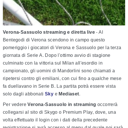
Verona-Sassuolo streaming e diretta live
- Al
Bentegodi di Verona scendono in campo questo
pomeriggio i giocatori di Verona e Sassuolo per la terza
giornata di Serie A. Dopo l'ottimo avvio di stagione
culminato con la vittoria sul Milan all'esordio in
campionato, gli uomini di Mandorlini sono chiamati a
ripetersi contro gli emiliani, con cui fino a qualche mese
fa duellavano in Serie B. La partita potrà essere vista
solo dagli abbonati
Sky
e
Mediaset
.
Per vedere
Verona-Sassuolo in streaming
occorrerà
collegarsi al sito di Skygo o Premium Play, dove, una
volta effettuato il login con i dati della precedente
registrazione si avrà accesso al menu dal quale poi sarà