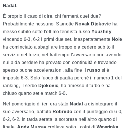
Nadal
.
È proprio il caso di dire, chi fermerà quei due?
Probabilmente nessuno. Stanotte
Novak Djokovic
ha
messo subito sotto l'ottimo tennista russo
Youzhny
vincendo 6-3, 6-2 i primi due set. Inaspettatamente
Nole
ha cominciato a sbagliare troppo e a cedere subito il
servizio nel terzo, nel frattempo l'avversario non avendo
nulla da perdere ha provato con continuità e trovando
spesso buone accelerazioni, alla fine il
russo
si è
imposto 6-3. Solo fuoco di paglia perché il numero 1 del
ranking, il serbo
Djokovic
, ha rimesso il turbo e ha
chiuso quarto set e match 6-0.
Nel pomeriggio di ieri era stato
Nadal
a disintegrare il
suo avversario, battuto
Robredo
con il punteggio di 6-0,
6-2, 6-2. In tarda serata la sorpresa nell'altro quarto di
finale,
Andy Murray
crollava sotto i colpi di
Wawrinka
,