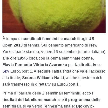
È tempo di
semifinali femminili e maschili
agli
US
Open 2013
di tennis. Sul cemento americano di New
York si parte stasera, venerdì 6 settembre (orario italiano)
alle
ore 19:45
circa con la prima semifinale donne,
Flavia Pennetta-Viktoria Azarenka
per la
diretta tv
su
Sky
EuroSport 1. A seguire l'altra sfida che vale l'accesso
alla finale,
Serena Williams-Na Li
, anche questo match
sarà trasmesso in diretta tv su EuroSport 1.
Prima di parlare delle 2 semifinali femminili, ecco i
risultati del tabellone maschile
e il
programma delle
semifinali
, si va verso l'ennesima finale:
Djokovic-