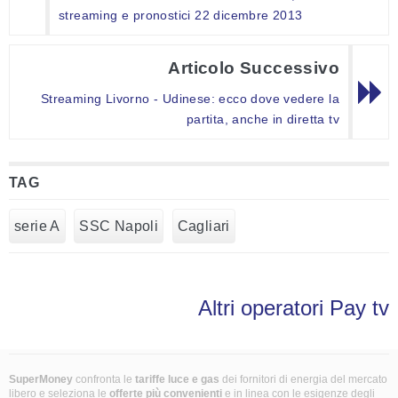
streaming e pronostici 22 dicembre 2013
Articolo Successivo
Streaming Livorno - Udinese: ecco dove vedere la
partita, anche in diretta tv
TAG
serie A
SSC Napoli
Cagliari
Altri operatori Pay tv
SuperMoney
confronta le
tariffe luce e gas
dei fornitori di energia del mercato
libero e seleziona le
offerte più convenienti
e in linea con le esigenze degli