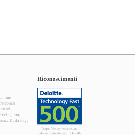
Riconoscimenti
 Online
 Personali
amenti
e del Quinto
 senza Busta Paga
SuperMoney, eccellenza
italiana premiata con il Deloitte