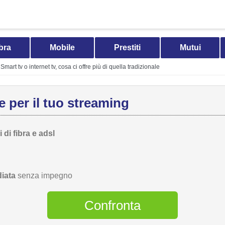
bra
Mobile
Prestiti
Mutui
Smart tv o internet tv, cosa ci offre più di quella tradizionale
 per il tuo streaming
 di fibra e adsl
iata
senza impegno
Confronta