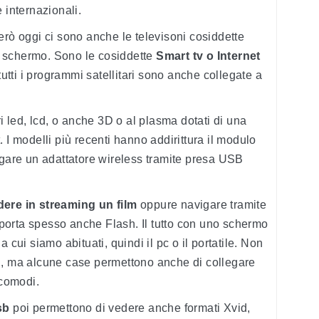
 internazionali.
erò oggi ci sono anche le televisoni cosiddette
lo schermo. Sono le cosiddette
Smart tv o Internet
tutti i programmi satellitari sono anche collegate a
ri led, lcd, o anche 3D o al plasma dotati di una
 I modelli più recenti hanno addirittura il modulo
gare un adattatore wireless tramite presa USB
dere in streaming un film
oppure navigare tramite
orta spesso anche Flash. Il tutto con uno schermo
 cui siamo abituati, quindi il pc o il portatile. Non
i, ma alcune case permettono anche di collegare
 comodi.
sb
poi permettono di vedere anche formati Xvid,