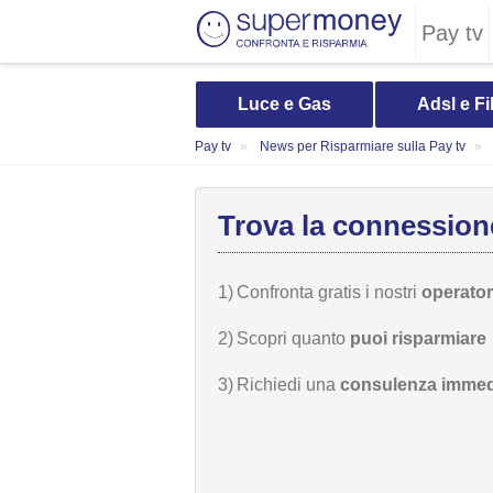
Pay tv
Luce e Gas
Adsl e Fi
Pay tv
News per Risparmiare sulla Pay tv
Trova la connessione
1)
Confronta gratis i nostri
operatori
2)
Scopri quanto
puoi risparmiare
3)
Richiedi una
consulenza immed