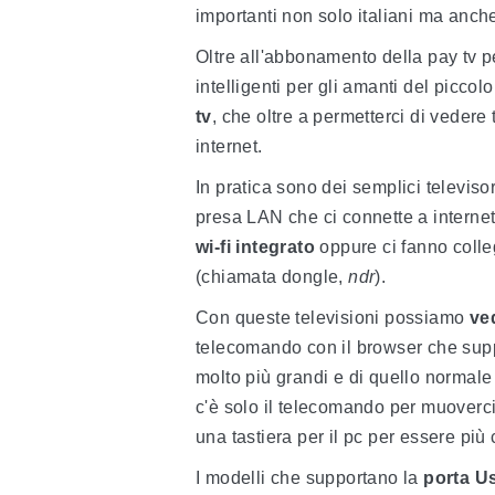
importanti non solo italiani ma anche
Oltre all'abbonamento della pay tv p
intelligenti per gli amanti del picco
tv
, che oltre a permetterci di vedere 
internet.
In pratica sono dei semplici televiso
presa LAN che ci connette a internet.
wi-fi integrato
oppure ci fanno colle
(chiamata dongle,
ndr
).
Con queste televisioni possiamo
ve
telecomando con il browser che supp
molto più grandi e di quello normale a
c'è solo il telecomando per muoverc
una tastiera per il pc per essere più
I modelli che supportano la
porta U