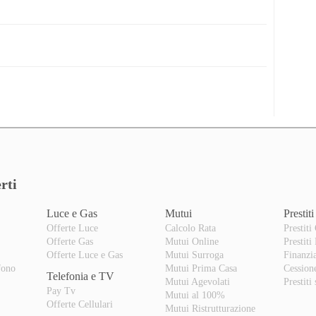
rti
Luce e Gas
Mutui
Prestiti
Offerte Luce
Calcolo Rata
Prestiti
Offerte Gas
Mutui Online
Prestiti
o
Offerte Luce e Gas
Mutui Surroga
Finanzi
fono
Mutui Prima Casa
Cession
Telefonia e TV
Mutui Agevolati
Prestiti
Pay Tv
Mutui al 100%
Offerte Cellulari
Mutui Ristrutturazione