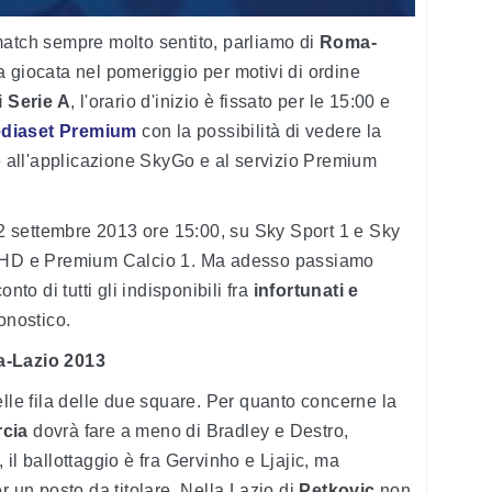
match sempre molto sentito, parliamo di
Roma-
ta giocata nel pomeriggio per motivi di ordine
i Serie A
, l'orario d'inizio è fissato per le 15:00 e
diaset Premium
con la possibilità di vedere la
 all'applicazione SkyGo e al servizio Premium
2 settembre 2013 ore 15:00, su Sky Sport 1 e Sky
o/HD e Premium Calcio 1. Ma adesso passiamo
nto di tutti gli indisponibili fra
infortunati e
onostico.
a-Lazio 2013
elle fila delle due square. Per quanto concerne la
rcia
dovrà fare a meno di Bradley e Destro,
il ballottaggio è fra Gervinho e Ljajic, ma
r un posto da titolare. Nella Lazio di
Petkovic
non