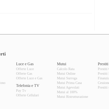
rti
Luce e Gas
Mutui
Prestiti
Offerte Luce
Calcolo Rata
Prestiti
Offerte Gas
Mutui Online
Prestiti
o
Offerte Luce e Gas
Mutui Surroga
Finanzi
fono
Mutui Prima Casa
Cession
Telefonia e TV
Mutui Agevolati
Prestiti
Pay Tv
Mutui al 100%
Offerte Cellulari
Mutui Ristrutturazione