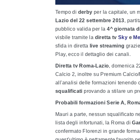
Tempo di
derby
per la capitale, un 
Lazio del 22 settembre 2013
, parti
pubblico valida per la
4^ giornata d
visbile tramite la
diretta tv
Sky
e
Me
sfida in diretta
live streaming
grazie
Play, ecco il dettaglio dei canali.
Diretta tv Roma-Lazio
, domenica 2
Calcio 2, inoltre su Premium Calci
all'analisi delle formazioni tenendo co
squalificati
provando a stilare un pr
Probabili formazioni Serie A, Rom
Mauri a parte, nessun squalificato n
lista degli infortunati, la Roma di
Ga
confermato Florenzi in grande forma, 
quest'ultimo è nettamente favorito pe