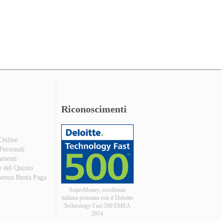
Riconoscimenti
 Online
 Personali
amenti
e del Quinto
 senza Busta Paga
SuperMoney, eccellenza
italiana premiata con il Deloitte
Technology Fast 500 EMEA
2014