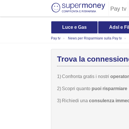
Pay tv
Luce e Gas
Adsl e Fi
Pay tv
News per Risparmiare sulla Pay tv
Trova la connessione
1)
Confronta gratis i nostri
operatori
2)
Scopri quanto
puoi risparmiare
3)
Richiedi una
consulenza immed