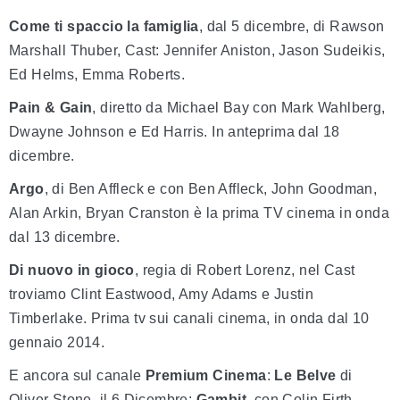
Come ti spaccio la famiglia
, dal 5 dicembre, di Rawson
Marshall Thuber, Cast: Jennifer Aniston, Jason Sudeikis,
Ed Helms, Emma Roberts.
Pain & Gain
, diretto da Michael Bay con Mark Wahlberg,
Dwayne Johnson e Ed Harris. In anteprima dal 18
dicembre.
Argo
, di Ben Affleck e con Ben Affleck, John Goodman,
Alan Arkin, Bryan Cranston è la prima TV cinema in onda
dal 13 dicembre.
Di nuovo in gioco
, regia di Robert Lorenz, nel Cast
troviamo Clint Eastwood, Amy Adams e Justin
Timberlake. Prima tv sui canali cinema, in onda dal 10
gennaio 2014.
E ancora sul canale
Premium Cinema
:
Le Belve
di
Oliver Stone, il 6 Dicembre;
Gambit
, con Colin Firth,