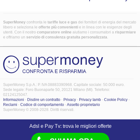
SuperMoney
confronta le
tariffe luce e gas
dei fornitori di energia del mercato
libero e seleziona le
offerte più convenienti
e in linea con le esigenze degli
utenti. Con il nostro
comparatore online
aiutiamo i consumatori a
risparmiare
e offriamo un
servizio di consulenza gratuita
personalizzata
.
SuperMoney S.p.A.: P. IVA 08883390968. Capitale sociale: 50.000 euro.
Sede legale: Foro Buonaparte 50, 20121 Milano (MI). Telefono:
02124125047.
Informazioni
-
Disdire un contratto
-
Privacy
-
Privacy Iamb
-
Cookie Policy
-
Reclami
-
Codice di comportamento
-
Assetto proprietario
SuperMoney © 2008-2028. Diritti riservati.
Adsl e Pay Tv: trova le migliori offerte