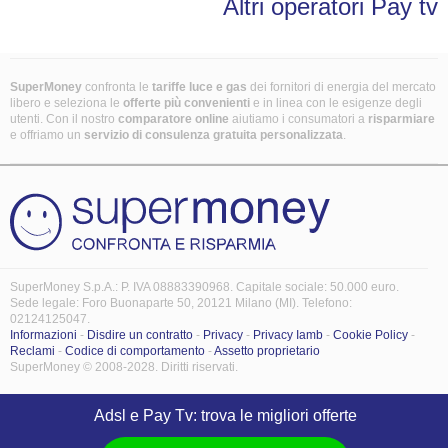
Altri operatori Pay tv
SuperMoney
confronta le
tariffe luce e gas
dei fornitori di energia del mercato
libero e seleziona le
offerte più convenienti
e in linea con le esigenze degli
utenti. Con il nostro
comparatore online
aiutiamo i consumatori a
risparmiare
e offriamo un
servizio di consulenza gratuita
personalizzata
.
SuperMoney S.p.A.: P. IVA 08883390968. Capitale sociale: 50.000 euro.
Sede legale: Foro Buonaparte 50, 20121 Milano (MI). Telefono:
02124125047.
Informazioni
-
Disdire un contratto
-
Privacy
-
Privacy Iamb
-
Cookie Policy
-
Reclami
-
Codice di comportamento
-
Assetto proprietario
SuperMoney © 2008-2028. Diritti riservati.
Adsl e Pay Tv: trova le migliori offerte