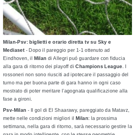
Milan-Psv: biglietti e orario diretta tv su Sky e
Mediaset
- Dopo il pareggio per 1-1 ottenuto ad
Eindhoven, il
Milan
di Allegri puó guardare con fiducia
alla gara di ritorno dei playoff di
Champions League
. I
rossoneri non sono riusciti ad ipotecare il passaggio del
turno ma per buona parte di gara hanno in ogni caso
mostrato di poter meritare l'agognata qualificazione alla
fase a gironi.
Psv-Milan
- Il gol di El Shaarawy, pareggiato da Matavz,
mette nelle condizioni migliori il
Milan
: la prossima
settimana, nella gara di ritorno, sarà necessario gestire la
gara in modo intelligente, con le stesse geometrie