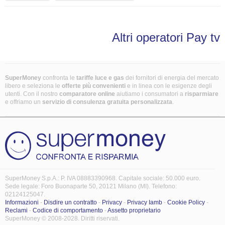
Altri operatori Pay tv
SuperMoney
confronta le
tariffe luce e gas
dei fornitori di energia del mercato
libero e seleziona le
offerte più convenienti
e in linea con le esigenze degli
utenti. Con il nostro
comparatore online
aiutiamo i consumatori a
risparmiare
e offriamo un
servizio di consulenza gratuita
personalizzata
.
SuperMoney S.p.A.: P. IVA 08883390968. Capitale sociale: 50.000 euro.
Sede legale: Foro Buonaparte 50, 20121 Milano (MI). Telefono:
02124125047.
Informazioni
-
Disdire un contratto
-
Privacy
-
Privacy Iamb
-
Cookie Policy
-
Reclami
-
Codice di comportamento
-
Assetto proprietario
SuperMoney © 2008-2028. Diritti riservati.