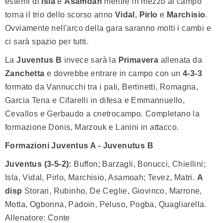
esterni di
Isla
e
Asamoah
mentre in mezzo al campo
torna il trio dello scorso anno
Vidal
,
Pirlo
e
Marchisio
.
Ovviamente nell'arco della gara saranno molti i cambi e
ci sarà spazio per tutti.
La
Juventus B
invece sarà la
Primavera
allenata da
Zanchetta
e dovrebbe entrare in campo con un
4-3-3
formato da Vannucchi tra i pali, Bertinetti, Romagna,
Garcia Tena e Cifarelli in difesa e Emmannuello,
Cevallos e Gerbaudo a cnetrocampo. Completano la
formazione Donis, Marzouk e Lanini in attacco.
Formazioni Juventus A - Juvenutus B
Juventus (3-5-2):
Buffon; Barzagli, Bonucci, Chiellini;
Isla, Vidal, Pirlo, Marchisio, Asamoah; Tevez, Matri.
A
disp
Storari, Rubinho, De Ceglie, Giovinco, Marrone,
Motta, Ogbonna, Padoin, Peluso, Pogba, Quagliarella.
Allenatore: Conte