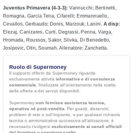
Juventus Primavera (4-3-3):
Vannucchi; Bertinetti,
Romagna, Garcia Tena, Cifarelli; Emmannuello,
Cevallos, Gerbaudo; Donis, Marzouk, Lanini.
A disp:
Elezaj, Canizares, Curti, Degrassi, Penna, Varga,
Hromada, Roussos, Sakor, Slivka, Di Benedetto,
Josipovic, Otin, Soumah. Allenatore: Zanchetta.
Ruolo di Supermoney
Il supporto offerto da Supermoney riguarda
esclusivamente attività
informative e di consulenza
commerciale
, finalizzate all’orientamento nella scelta
delle offerte e dei servizi disponibili.
Supermoney
non fornisce assistenza tecnica,
operativa né post-vendita
. Per guasti, disservizi,
problemi di rete o sull’impianto, e per qualsiasi richiesta
tecnica o amministrativa successiva all’attivazione, è
necessario rivolgersi
esclusivamente ai canali ufficiali
del fornitore o operatore scelto
.