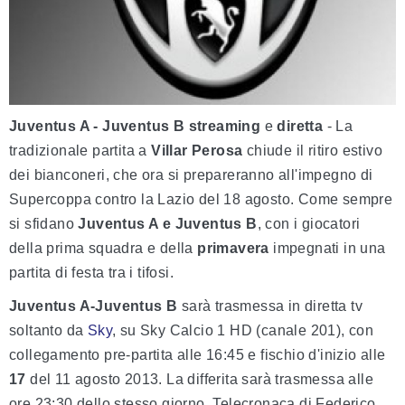
Juventus A - Juventus B streaming
e
diretta
- La
tradizionale partita a
Villar Perosa
chiude il ritiro estivo
dei bianconeri, che ora si prepareranno all'impegno di
Supercoppa contro la Lazio del 18 agosto. Come sempre
si sfidano
Juventus A e Juventus B
, con i giocatori
della prima squadra e della
primavera
impegnati in una
partita di festa tra i tifosi.
Juventus A-Juventus B
sarà trasmessa in diretta tv
soltanto da
Sky
, su Sky Calcio 1 HD (canale 201), con
collegamento pre-partita alle 16:45 e fischio d'inizio alle
17
del 11 agosto 2013. La differita sarà trasmessa alle
ore 23:30 dello stesso giorno. Telecronaca di Federico