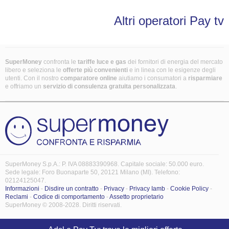
Altri operatori Pay tv
SuperMoney
confronta le
tariffe luce e gas
dei fornitori di energia del mercato
libero e seleziona le
offerte più convenienti
e in linea con le esigenze degli
utenti. Con il nostro
comparatore online
aiutiamo i consumatori a
risparmiare
e offriamo un
servizio di consulenza gratuita
personalizzata
.
SuperMoney S.p.A.: P. IVA 08883390968. Capitale sociale: 50.000 euro.
Sede legale: Foro Buonaparte 50, 20121 Milano (MI). Telefono:
02124125047.
Informazioni
-
Disdire un contratto
-
Privacy
-
Privacy Iamb
-
Cookie Policy
-
Reclami
-
Codice di comportamento
-
Assetto proprietario
SuperMoney © 2008-2028. Diritti riservati.