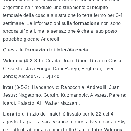
argentino ha rimediato uno stiramento al bicipite
femorale della coscia sinistra che lo terrà fermo per 3-4
settimane. Le informazioni sulla
formazione
non sono
ancora ufficiali, ma la sensazione è che al suo posto
potrebbe giocare Andreolli.
Questa le
formazioni
di
Inter-Valencia
:
Valencia (4-2-3-1):
Guaita; Joao, Rami, Ricardo Costa,
Cissokho; Javi Fuego, Dani Parejo; Feghouli, Éver,
Jonas; Alcácer. All. Djukic
Inter
(3-5-2): Handanovic; Ranocchia, Andreolli, Juan
Jesus; Nagatomo, Guarin, Kuzmanovic, Alvarez, Pereira;
Icardi, Palacio. All. Walter Mazzarri.
L'
orario
di inizio del match è fissato per le 22 del 4
agosto. La partita sarà visibile in diretta tv sui canali Sky
per tutti gli abbonati al pacchetto Calcio.
Inter-Valencia