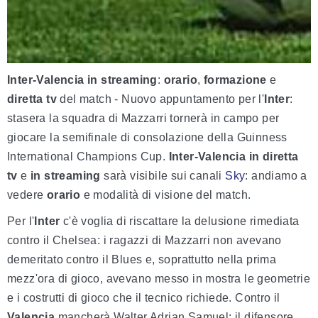
Inter-Valencia in streaming
:
orario
,
formazione
e
diretta tv
del match - Nuovo appuntamento per l'
Inter
:
stasera la squadra di Mazzarri tornerà in campo per
giocare la semifinale di consolazione della Guinness
International Champions Cup.
Inter-Valencia in
diretta
tv
e
in streaming
sarà visibile sui canali
Sky
: andiamo a
vedere
orario
e modalità di visione del match.
Per l'
Inter
c'è voglia di riscattare la delusione rimediata
contro il Chelsea: i ragazzi di Mazzarri non avevano
demeritato contro il Blues e, soprattutto nella prima
mezz'ora di gioco, avevano messo in mostra le geometrie
e i costrutti di gioco che il tecnico richiede. Contro il
Valencia
mancherà Walter Adrian Samuel: il difensore