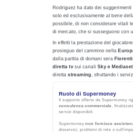
Rodriguez ha dato dei suggerimenti
solo ed esclusivamente al bene dell
possibile, di non considerare vitali 
di mercato, che si susseguono con u
In effetti la prestazione del giocato
prosieguo del cammino nella
Europ
dalla partita di domani sera
Fiorent
diretta tv
sui canali
Sky e Mediase
diretta
streaming
, sfruttando i servi
Ruolo di Supermoney
Il supporto offerto da Supermoney ri
consulenza commerciale
, finalizza
servizi disponibili.
Supermoney
non fornisce assisten
disservizi, problemi di rete o sull’imp