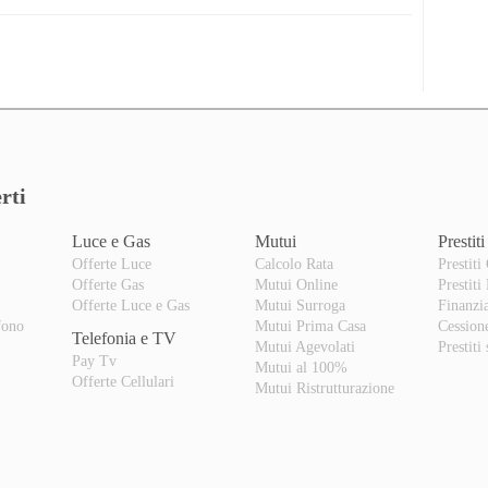
rti
Luce e Gas
Mutui
Prestiti
Offerte Luce
Calcolo Rata
Prestiti
Offerte Gas
Mutui Online
Prestiti
o
Offerte Luce e Gas
Mutui Surroga
Finanzi
fono
Mutui Prima Casa
Cession
Telefonia e TV
Mutui Agevolati
Prestiti
Pay Tv
Mutui al 100%
Offerte Cellulari
Mutui Ristrutturazione