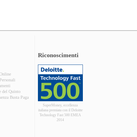
Riconoscimenti
 Online
 Personali
amenti
e del Quinto
 senza Busta Paga
SuperMoney, eccellenza
italiana premiata con il Deloitte
Technology Fast 500 EMEA
2014