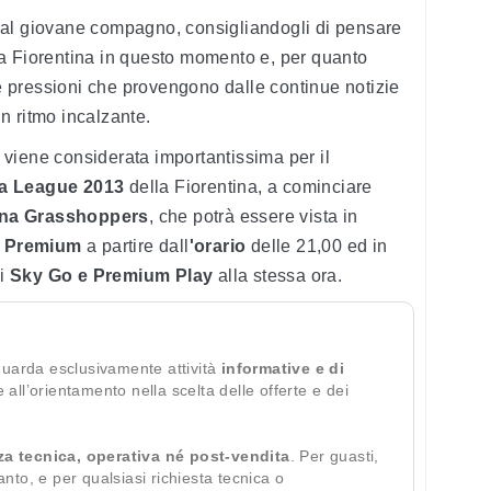
 al giovane compagno, consigliandogli di pensare
a Fiorentina in questo momento e, per quanto
le pressioni che provengono dalle continue notizie
n ritmo incalzante.
re viene considerata importantissima per il
a League 2013
della Fiorentina, a cominciare
ina Grasshoppers
, che potrà essere vista in
t Premium
a partire dall
'orario
delle 21,00 ed in
zi
Sky Go e Premium Play
alla stessa ora.
guarda esclusivamente attività
informative e di
te all’orientamento nella scelta delle offerte e dei
za tecnica, operativa né post-vendita
. Per guasti,
ianto, e per qualsiasi richiesta tecnica o