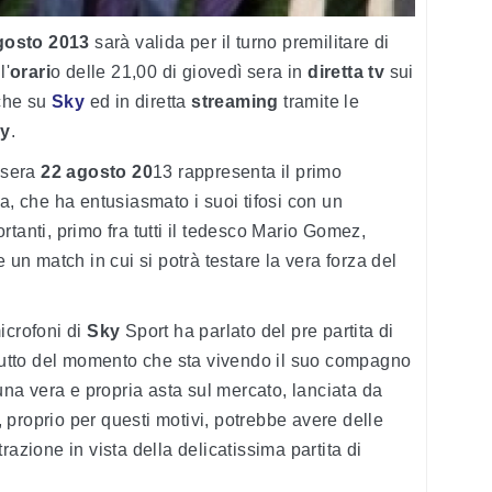
gosto 2013
sarà valida per il turno premilitare di
l'
orari
o delle 21,00 di giovedì sera in
diretta tv
sui
he su
Sky
ed in diretta
streaming
tramite le
ay
.
 sera
22 agosto 20
13 rappresenta il primo
a, che ha entusiasmato i suoi tifosi con un
tanti, primo fra tutti il tedesco Mario Gomez,
 un match in cui si potrà testare la vera forza del
icrofoni di
Sky
Sport ha parlato del pre partita di
utto del momento che sta vivendo il suo compagno
 una vera e propria asta sul mercato, lanciata da
e, proprio per questi motivi, potrebbe avere delle
razione in vista della delicatissima partita di