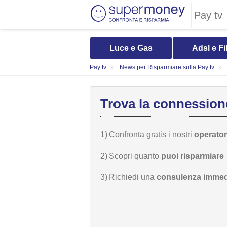
Pay tv
Luce e Gas
Adsl e Fi
Pay tv
News per Risparmiare sulla Pay tv
Trova la connessione
1)
Confronta gratis i nostri
operatori
2)
Scopri quanto
puoi risparmiare
3)
Richiedi una
consulenza immed