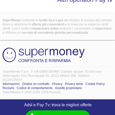
SuperMoney
confronta le
tariffe luce e gas
dei fornitori di energia del mercato
libero e seleziona le
offerte più convenienti
e in linea con le esigenze degli
utenti. Con il nostro
comparatore online
aiutiamo i consumatori a
risparmiare
e offriamo un
servizio di consulenza gratuita
personalizzata
.
SuperMoney S.p.A.: P. IVA 08883390968. Capitale sociale: 50.000 euro.
Sede legale: Foro Buonaparte 50, 20121 Milano (MI). Telefono:
02124125047.
Informazioni
-
Disdire un contratto
-
Privacy
-
Privacy Iamb
-
Cookie Policy
-
Reclami
-
Codice di comportamento
-
Assetto proprietario
SuperMoney © 2008-2028. Diritti riservati.
Adsl e Pay Tv: trova le migliori offerte