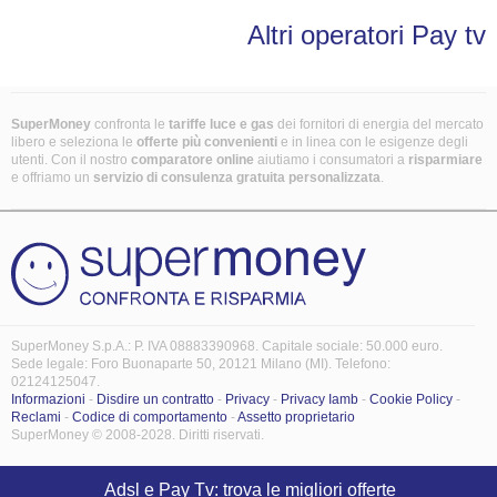
Altri operatori Pay tv
SuperMoney
confronta le
tariffe luce e gas
dei fornitori di energia del mercato
libero e seleziona le
offerte più convenienti
e in linea con le esigenze degli
utenti. Con il nostro
comparatore online
aiutiamo i consumatori a
risparmiare
e offriamo un
servizio di consulenza gratuita
personalizzata
.
SuperMoney S.p.A.: P. IVA 08883390968. Capitale sociale: 50.000 euro.
Sede legale: Foro Buonaparte 50, 20121 Milano (MI). Telefono:
02124125047.
Informazioni
-
Disdire un contratto
-
Privacy
-
Privacy Iamb
-
Cookie Policy
-
Reclami
-
Codice di comportamento
-
Assetto proprietario
SuperMoney © 2008-2028. Diritti riservati.
Adsl e Pay Tv: trova le migliori offerte