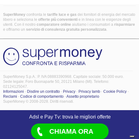
SuperMoney
confronta le
tariffe luce e gas
dei fornitori di energia del mercato
libero e seleziona le
offerte più convenienti
e in linea con le esigenze degli
utenti. Con il nostro
comparatore online
aiutiamo i consumatori a
risparmiare
e offriamo un
servizio di consulenza gratuita
personalizzata
.
SuperMoney S.p.A.: P. IVA 08883390968. Capitale sociale: 50.000 euro.
Sede legale: Foro Buonaparte 50, 20121 Milano (MI). Telefono:
02124125047.
Informazioni
-
Disdire un contratto
-
Privacy
-
Privacy Iamb
-
Cookie Policy
-
Reclami
-
Codice di comportamento
-
Assetto proprietario
SuperMoney © 2008-2028. Diritti riservati.
Adsl e Pay Tv: trova le migliori offerte
CHIAMA ORA