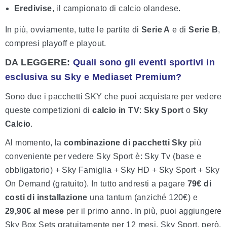
Eredivise
, il campionato di calcio olandese.
In più, ovviamente, tutte le partite di
Serie A
e di
Serie B
,
compresi playoff e playout.
DA LEGGERE:
Quali sono gli eventi sportivi in
esclusiva su Sky e Mediaset Premium?
Sono due i pacchetti SKY che puoi acquistare per vedere
queste competizioni di
calcio in TV
:
Sky Sport
o
Sky
Calcio
.
Al momento, la
combinazione di pacchetti Sky
più
conveniente per vedere Sky Sport è: Sky Tv (base e
obbligatorio) + Sky Famiglia + Sky HD + Sky Sport + Sky
On Demand (gratuito). In tutto andresti a pagare
79€ di
costi di installazione
una tantum (anziché 120€) e
29,90€ al mese
per il primo anno. In più, puoi aggiungere
Sky Box Sets gratuitamente per 12 mesi. Sky Sport, però,