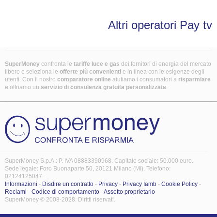
Altri operatori Pay tv
SuperMoney
confronta le
tariffe luce e gas
dei fornitori di energia del mercato
libero e seleziona le
offerte più convenienti
e in linea con le esigenze degli
utenti. Con il nostro
comparatore online
aiutiamo i consumatori a
risparmiare
e offriamo un
servizio di consulenza gratuita
personalizzata
.
SuperMoney S.p.A.: P. IVA 08883390968. Capitale sociale: 50.000 euro.
Sede legale: Foro Buonaparte 50, 20121 Milano (MI). Telefono:
02124125047.
Informazioni
-
Disdire un contratto
-
Privacy
-
Privacy Iamb
-
Cookie Policy
-
Reclami
-
Codice di comportamento
-
Assetto proprietario
SuperMoney © 2008-2028. Diritti riservati.