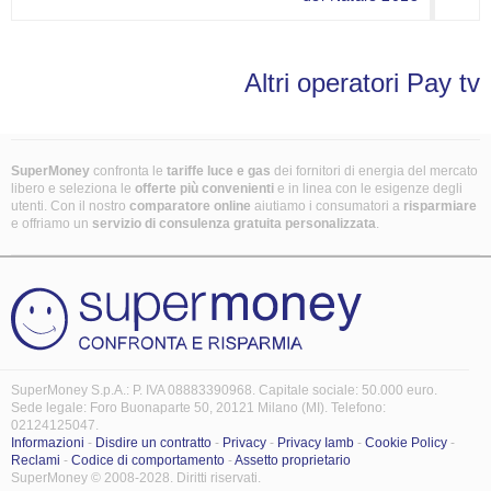
Altri operatori Pay tv
SuperMoney
confronta le
tariffe luce e gas
dei fornitori di energia del mercato
libero e seleziona le
offerte più convenienti
e in linea con le esigenze degli
utenti. Con il nostro
comparatore online
aiutiamo i consumatori a
risparmiare
e offriamo un
servizio di consulenza gratuita
personalizzata
.
SuperMoney S.p.A.: P. IVA 08883390968. Capitale sociale: 50.000 euro.
Sede legale: Foro Buonaparte 50, 20121 Milano (MI). Telefono:
02124125047.
Informazioni
-
Disdire un contratto
-
Privacy
-
Privacy Iamb
-
Cookie Policy
-
Reclami
-
Codice di comportamento
-
Assetto proprietario
SuperMoney © 2008-2028. Diritti riservati.