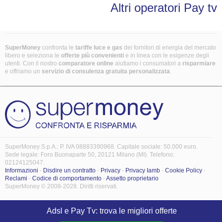
Altri operatori Pay tv
SuperMoney
confronta le
tariffe luce e gas
dei fornitori di energia del mercato
libero e seleziona le
offerte più convenienti
e in linea con le esigenze degli
utenti. Con il nostro
comparatore online
aiutiamo i consumatori a
risparmiare
e offriamo un
servizio di consulenza gratuita
personalizzata
.
SuperMoney S.p.A.: P. IVA 08883390968. Capitale sociale: 50.000 euro.
Sede legale: Foro Buonaparte 50, 20121 Milano (MI). Telefono:
02124125047.
Informazioni
-
Disdire un contratto
-
Privacy
-
Privacy Iamb
-
Cookie Policy
-
Reclami
-
Codice di comportamento
-
Assetto proprietario
SuperMoney © 2008-2028. Diritti riservati.
Adsl e Pay Tv: trova le migliori offerte