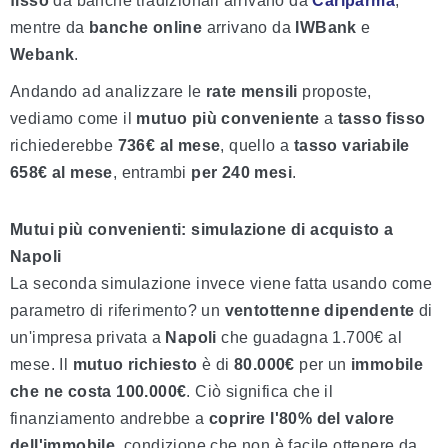
fisso
da banche tradizionali arrivano da
Cariparma
,
mentre da
banche online
arrivano da
IWBank
e
Webank
.
Andando ad analizzare le
rate mensili
proposte,
vediamo come il
mutuo più conveniente
a
tasso fisso
richiederebbe
736€ al mese
, quello a
tasso variabile
658€ al mese
, entrambi
per 240 mesi
.
Mutui più convenienti: simulazione di acquisto a
Napoli
La seconda simulazione invece viene fatta usando come
parametro di riferimento? un
ventottenne dipendente
di
un'impresa privata a
Napoli
che guadagna 1.700€ al
mese. Il
mutuo
richiesto
è di
80.000€
per un
immobile
che ne costa
100.000€
. Ciò significa che il
finanziamento andrebbe a
coprire l'80% del valore
dell'immobile
, condizione che non è facile ottenere da