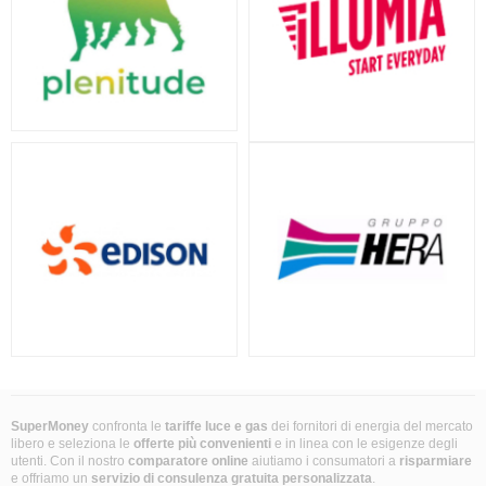
SuperMoney
confronta le
tariffe luce e gas
dei fornitori di energia del mercato
libero e seleziona le
offerte più convenienti
e in linea con le esigenze degli
utenti. Con il nostro
comparatore online
aiutiamo i consumatori a
risparmiare
e offriamo un
servizio di consulenza gratuita
personalizzata
.