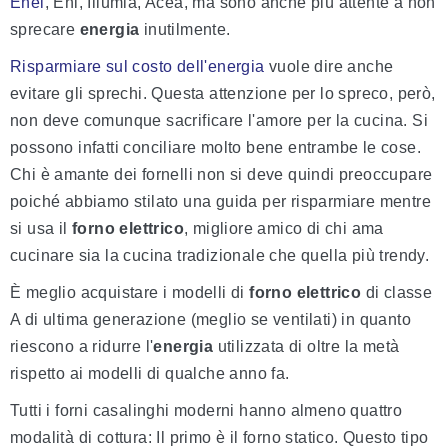
Enel
, Eni, Illumia, Acea, ma sono anche più attente a non
sprecare
energia
inutilmente.
Risparmiare sul costo dell'energia
vuole dire anche
evitare gli sprechi. Questa attenzione per lo spreco, però,
non deve comunque sacrificare l'amore per la cucina. Si
possono infatti conciliare molto bene entrambe le cose.
Chi è amante dei fornelli non si deve quindi preoccupare
poiché abbiamo stilato una guida per risparmiare mentre
si usa il
forno elettrico
, migliore amico di chi ama
cucinare sia la cucina tradizionale che quella più trendy.
È meglio acquistare i modelli di
forno elettrico
di classe
A di ultima generazione (meglio se ventilati) in quanto
riescono a ridurre l'
energia
utilizzata di oltre la metà
rispetto ai modelli di qualche anno fa.
Tutti i forni casalinghi moderni hanno almeno quattro
modalità di cottura: Il primo è il forno statico. Questo tipo