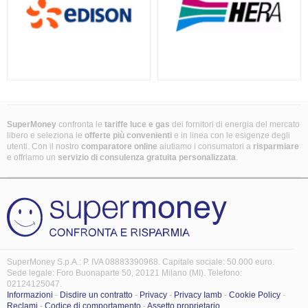
SuperMoney
confronta le
tariffe luce e gas
dei fornitori di energia del mercato
libero e seleziona le
offerte più convenienti
e in linea con le esigenze degli
utenti. Con il nostro
comparatore online
aiutiamo i consumatori a
risparmiare
e offriamo un
servizio di consulenza gratuita
personalizzata
.
SuperMoney S.p.A.: P. IVA 08883390968. Capitale sociale: 50.000 euro.
Sede legale: Foro Buonaparte 50, 20121 Milano (MI). Telefono:
02124125047.
Informazioni
-
Disdire un contratto
-
Privacy
-
Privacy Iamb
-
Cookie Policy
-
Reclami
-
Codice di comportamento
-
Assetto proprietario