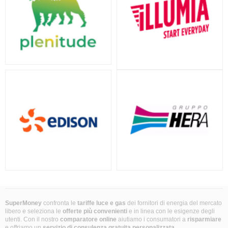
SuperMoney
confronta le
tariffe luce e gas
dei fornitori di energia del mercato
libero e seleziona le
offerte più convenienti
e in linea con le esigenze degli
utenti. Con il nostro
comparatore online
aiutiamo i consumatori a
risparmiare
e offriamo un
servizio di consulenza gratuita
personalizzata
.