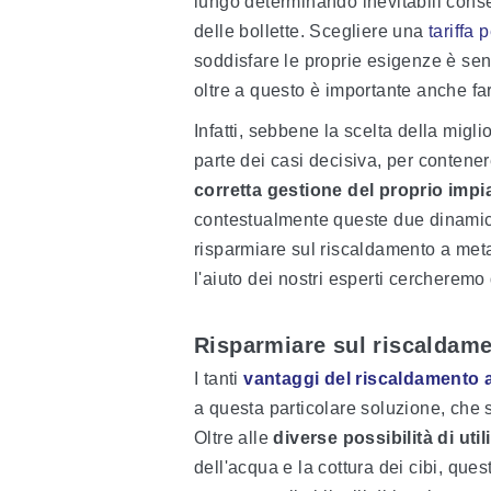
lungo determinando inevitabili cons
delle bollette. Scegliere una
tariffa
soddisfare le proprie esigenze è se
oltre a questo è importante anche far
Infatti, sebbene la scelta della migli
parte dei casi decisiva, per contene
corretta gestione del proprio imp
contestualmente queste due dinamiche
risparmiare sul riscaldamento a met
l'aiuto dei nostri esperti cercheremo 
Risparmiare sul riscaldame
I tanti
vantaggi del riscaldamento
a questa particolare soluzione, che 
Oltre alle
diverse possibilità di util
dell'acqua e la cottura dei cibi, que