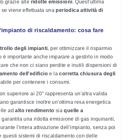
nto grazie alle
ridotte emissioni
. Quest'ultima
 se viene effettuata una
periodica attività di
'impianto di riscaldamento: cosa fare
rollo degli impianti
, per ottimizzare il risparmio
o è importante anche imparare a gestirlo in modo
are che non ci siano perdite e inutili dispersioni di
olamento
dell'edificio
e la
corretta chiusura degli
abile per contenere i consumi.
n superiore ai 20° rappresenta un'altra valida
tano garantisce inoltre un'ottima resa energetica
elle ad
alto rendimento
sia
quelle a
è garantita una ridotta emissione di gas inquinanti,
rante l'intera attivazione dell'impianto, senza poi
re questi sistemi di riscaldamento con delle