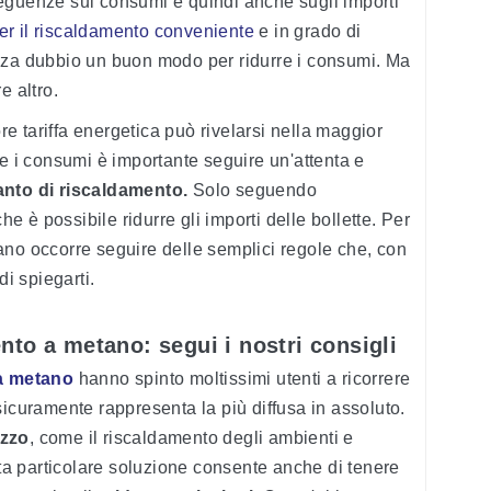
eguenze sui consumi e quindi anche sugli importi
 per il riscaldamento conveniente
e in grado di
nza dubbio un buon modo per ridurre i consumi. Ma
e altro.
ore tariffa energetica può rivelarsi nella maggior
re i consumi è importante seguire un'attenta e
ianto di riscaldamento.
Solo seguendo
 è possibile ridurre gli importi delle bollette. Per
ano occorre seguire delle semplici regole che, con
di spiegarti.
nto a metano: segui i nostri consigli
 a metano
hanno spinto moltissimi utenti a ricorrere
sicuramente rappresenta la più diffusa in assoluto.
izzo
, come il riscaldamento degli ambienti e
sta particolare soluzione consente anche di tenere