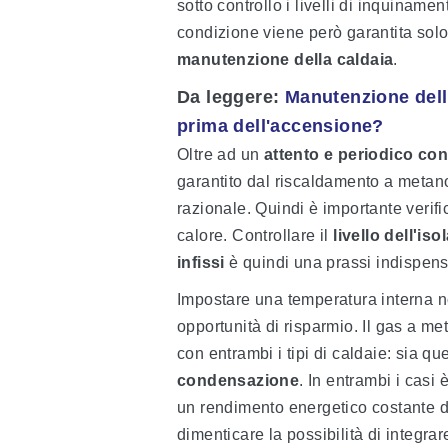
sotto controllo i livelli di inquiname
condizione viene però garantita solo
manutenzione della caldaia
.
Da leggere:
Manutenzione dell
prima dell'accensione?
Oltre ad un
attento e periodico cont
garantito dal riscaldamento a metan
razionale. Quindi è importante verific
calore. Controllare il
livello dell'is
infissi
è quindi una prassi indispens
Impostare una temperatura interna no
opportunità di risparmio. Il gas a me
con entrambi i tipi di caldaie: sia qu
condensazione
. In entrambi i casi 
un rendimento energetico costante du
dimenticare la possibilità di integra