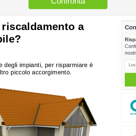
Confronta
 riscaldamento a
Con
ile?
Rispa
Confr
nostr
 degli impianti, per risparmiare è
ltro piccolo accorgimento.