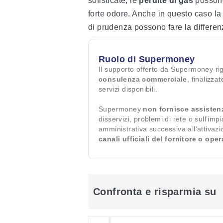
sofisticate, le
perdite
di gas
possono
forte odore. Anche in questo caso la
di prudenza possono fare la differen
Ruolo di Supermoney
Il supporto offerto da Supermoney ri
consulenza commerciale
, finalizza
servizi disponibili.
Supermoney
non fornisce assisten
disservizi, problemi di rete o sull’imp
amministrativa successiva all’attivaz
canali ufficiali del fornitore o ope
Confronta e risparmia su