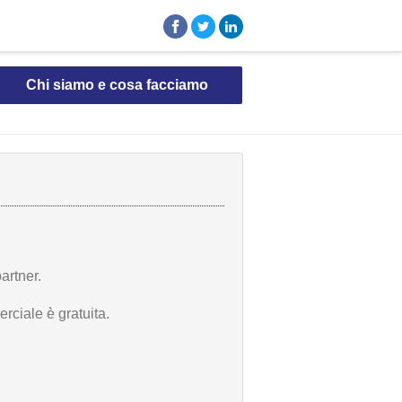
Chi siamo e cosa facciamo
artner.
rciale è gratuita.