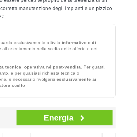
 essere percepite proprio dalla presenza di un
 corretta manutenzione degli impianti e un pizzico
za.
guarda esclusivamente attività
informative e di
te all’orientamento nella scelta delle offerte e dei
za tecnica, operativa né post-vendita
. Per guasti,
ianto, e per qualsiasi richiesta tecnica o
ione, è necessario rivolgersi
esclusivamente ai
ratore scelto
.
Energia