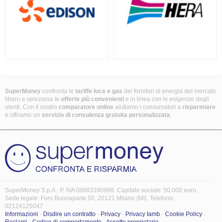
SuperMoney
confronta le
tariffe luce e gas
dei fornitori di energia del mercato
libero e seleziona le
offerte più convenienti
e in linea con le esigenze degli
utenti. Con il nostro
comparatore online
aiutiamo i consumatori a
risparmiare
e offriamo un
servizio di consulenza gratuita
personalizzata
.
SuperMoney S.p.A.: P. IVA 08883390968. Capitale sociale: 50.000 euro.
Sede legale: Foro Buonaparte 50, 20121 Milano (MI). Telefono:
02124125047.
Informazioni
-
Disdire un contratto
-
Privacy
-
Privacy Iamb
-
Cookie Policy
-