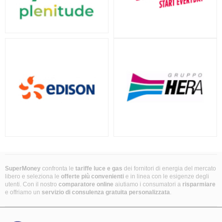
SuperMoney
confronta le
tariffe luce e gas
dei fornitori di energia del mercato
libero e seleziona le
offerte più convenienti
e in linea con le esigenze degli
utenti. Con il nostro
comparatore online
aiutiamo i consumatori a
risparmiare
e offriamo un
servizio di consulenza gratuita
personalizzata
.