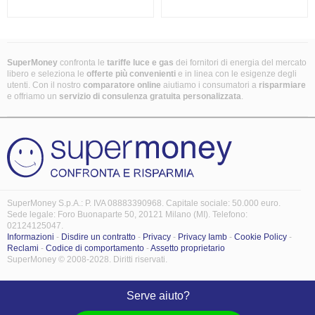
SuperMoney
confronta le
tariffe luce e gas
dei fornitori di energia del mercato
libero e seleziona le
offerte più convenienti
e in linea con le esigenze degli
utenti. Con il nostro
comparatore online
aiutiamo i consumatori a
risparmiare
e offriamo un
servizio di consulenza gratuita
personalizzata
.
SuperMoney S.p.A.: P. IVA 08883390968. Capitale sociale: 50.000 euro.
Sede legale: Foro Buonaparte 50, 20121 Milano (MI). Telefono:
02124125047.
Informazioni
-
Disdire un contratto
-
Privacy
-
Privacy Iamb
-
Cookie Policy
-
Reclami
-
Codice di comportamento
-
Assetto proprietario
SuperMoney © 2008-2028. Diritti riservati.
Serve aiuto?