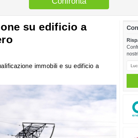
Confronta
one su edificio a
Con
ero
Rispa
Confr
nostr
alificazione immobili e su edificio a