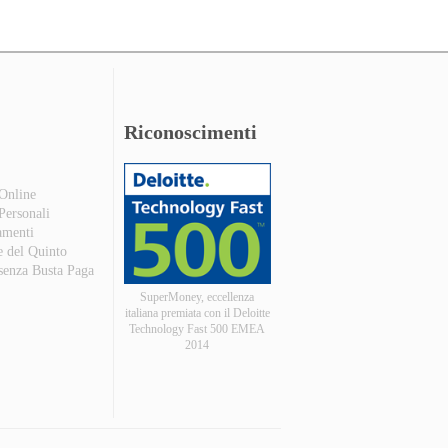
Riconoscimenti
 Online
 Personali
amenti
e del Quinto
 senza Busta Paga
SuperMoney, eccellenza
italiana premiata con il Deloitte
Technology Fast 500 EMEA
2014