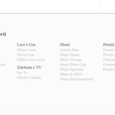
rti
Luce e Gas
Mutui
Prestiti
Offerte Luce
Calcolo Rata
Prestiti
Offerte Gas
Mutui Online
Prestiti
o
Offerte Luce e Gas
Mutui Surroga
Finanzi
fono
Mutui Prima Casa
Cession
Telefonia e TV
Mutui Agevolati
Prestiti
Pay Tv
Mutui al 100%
Offerte Cellulari
Mutui Ristrutturazione