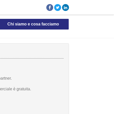
Chi siamo e cosa facciamo
artner.
rciale è gratuita.