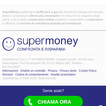
SuperMoney
confronta le
tariffe luce e gas
dei fornitori di energia del mercato
libero e seleziona le
offerte più convenienti
e in linea con le esigenze degli
utenti. Con il nostro
comparatore online
aiutiamo i consumatori a
risparmiare
e offriamo un
servizio di consulenza gratuita
personalizzata
.
SuperMoney S.p.A.: P. IVA 08883390968. Capitale sociale: 50.000 euro.
Sede legale: Foro Buonaparte 50, 20121 Milano (MI). Telefono:
02124125047.
Informazioni
-
Disdire un contratto
-
Privacy
-
Privacy Iamb
-
Cookie Policy
-
Reclami
-
Codice di comportamento
-
Assetto proprietario
SuperMoney © 2008-2028. Diritti riservati.
Serve aiuto?
CHIAMA ORA