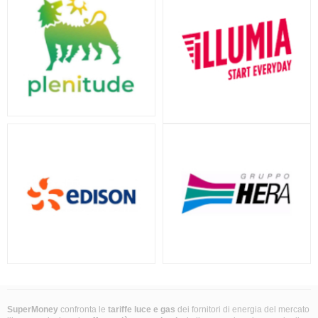
SuperMoney
confronta le
tariffe luce e gas
dei fornitori di energia del mercato