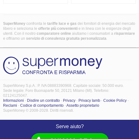
SuperMoney
confronta le
tariffe luce e gas
dei fornitori di energia del mercato
libero e seleziona le
offerte più convenienti
e in linea con le esigenze degli
utenti. Con il nostro
comparatore online
aiutiamo i consumatori a
risparmiare
e offriamo un
servizio di consulenza gratuita
personalizzata
.
SuperMoney S.p.A.: P. IVA 08883390968. Capitale sociale: 50.000 euro.
Sede legale: Foro Buonaparte 50, 20121 Milano (MI). Telefono:
02124125047.
Informazioni
-
Disdire un contratto
-
Privacy
-
Privacy Iamb
-
Cookie Policy
-
Reclami
-
Codice di comportamento
-
Assetto proprietario
SuperMoney © 2008-2028. Diritti riservati.
Serve aiuto?