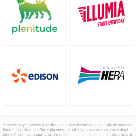
SuperMoney
confronta le
tariffe luce e gas
dei fornitori di energia del mercato
libero e seleziona le
offerte più convenienti
e in linea con le esigenze degli
utenti. Con il nostro
comparatore online
aiutiamo i consumatori a
risparmiare