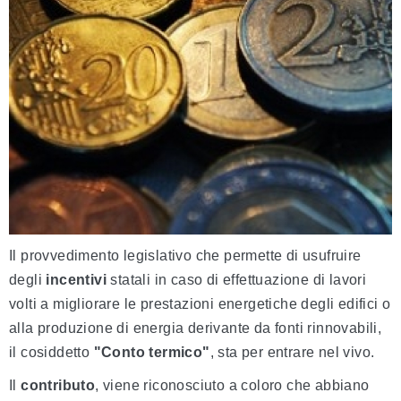
Il provvedimento legislativo che permette di usufruire
degli
incentivi
statali in caso di effettuazione di lavori
volti a migliorare le prestazioni energetiche degli edifici o
alla produzione di energia derivante da fonti rinnovabili,
il cosiddetto
"Conto termico"
, sta per entrare nel vivo.
Il
contributo
, viene riconosciuto a coloro che abbiano